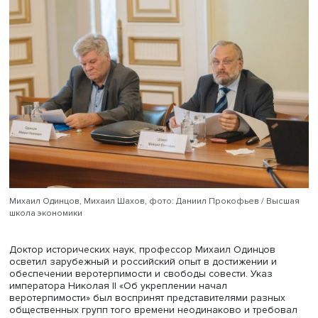
Роман Лункин, фото: Даниил Прокофьев / Высшая школа экон
Заместитель директора по научной работе, руководите
Центра по изучению проблем религии и общества Инсти
Европы РАН Роман Лункин проанализировал российски
от веротерпимости к религиозно-общественной
консолидации. В то время как в Европе происходит
вытеснение религиозного мировоззрения, у России ест
шанс сочетать его с развитием демократических
государственных институтов. При этом ключевыми
направлениями современной конфессиональной полит
должны стать защита национальных интересов и
противодействие террористическим и экстремистским
организациям, полагает он.
Научный сотрудник Института законодательства и
сравнительного правоведения при Правительстве РФ Т
Мельник изучил правовые позиции Конституционного с