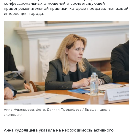
зарубежных стран и сделал вывод, что наилучший вари
урегулирования государственно-религиозных отношен
содержался в Веймарской конституции Германии 1919 го
Сейчас, по мнению Михаила Краснова, образцом может
служить основной закон Италии. Согласно его положе
«все религиозные исповедания в равной мере свобод
перед законом; религиозные конфессии, не являющие
католическими, имеют право создавать свои организац
согласно своим уставам, поскольку они не противореча
итальянскому правовому порядку». Указанный опыт с у
российской специфики мог бы быть использован при
разработке законопроекта об оптимальных
взаимоотношениях между религиозными организациям
государством.
Заместитель начальника Управления по связям с
религиозными организациями Департамента национал
политики и межрегиональных связей города Москвы А
Кудрявцева зачитала приветствие руководителя департ
Виталия Сучкова, в котором была подчеркнута важност
актуальность вопросов, касающихся государственно-
конфессиональных отношений и соответствующей
правоприменительной практики, которые представляют