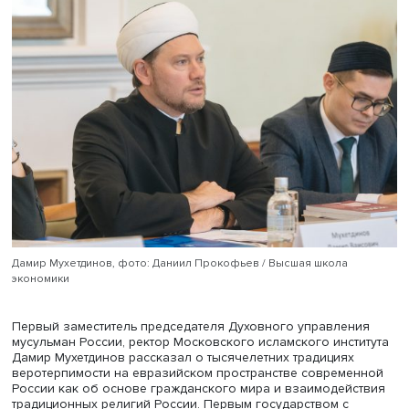
Вахтанг Кипшидзе, фото: Даниил Прокофьев / Высшая школа
экономики
Заместитель председателя Синодального отдела по
взаимоотношениям Церкви с обществом и СМИ Москов
патриархата Вахтанг Кипшидзе представил доклад о за
чувств верующих как органическом элементе института
религиозной свободы. Идея о высшей ценности челове