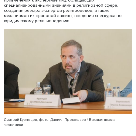
принципов светскости государства.
Сергей Киришов (Геше Йонтен Лодой), фото: Даниил Прокофье
Высшая школа экономики