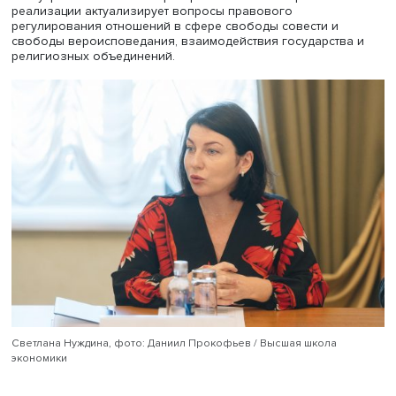
Открывая пленарное заседание конференции, директо
Центра религии и права НИУ ВШЭ
Светлана Нуждина
подчеркнула важность ретроспективного анализа
религиозной политики в России. Исследование изданн
апреля 1905 года указа российского императора Никола
«Об укреплении начал веротерпимости» и его практиче
реализации актуализирует вопросы правового
регулирования отношений в сфере свободы совести и
свободы вероисповедания, взаимодействия государств
религиозных объединений.