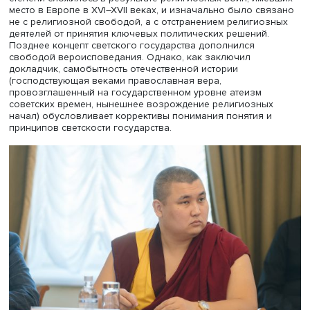
осветил зарубежный и российский опыт в достижении 
обеспечении веротерпимости и свободы совести. Указ
императора Николая II «Об укреплении начал
веротерпимости» был воспринят представителями разн
общественных групп того времени неодинаково и треб
последовательного осуществления дальнейших шагов 
развитию принципа веротерпимости, свобод
вероисповедания и совести. По мнению Михаила Один
веротерпимость является высшей формой государствен
церковных отношений в клерикальном государстве,
приходящей на смену таким предшествовавшим формам
теократия, цезарепапизм, папоцезаризм, ею исчерпыв
возможности последовательного и концентрированног
развития свободы вероисповедания.