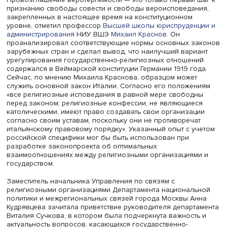
Игумен Серапион напомнил, что до принятия указа был
установлен запрет на переход из православия в други
религии, а внутри иных конфессий такой переход был
затруднителен; отдельные религиозные общины
подвергались более мягкой (меннониты) или жесткой
(старообрядцы) дискриминации. Указ разрешил переход
одной религии в другую, новообращенным христианам 
желанию возвращаться в их прошлое вероисповедание
наконец, был урегулирован статус старообрядцев, кото
перестали называть раскольниками. В то же время указ
провозглашал свободу совести, т.е. человек не мог об
себя атеистом. Вопрос о соотношении свободы совести
свободы вероисповедания сохраняет свою актуальност
сегодня.
Провозглашение веротерпимости — это только первый 
признанию свободы совести и свободы вероисповедан
закрепленных в настоящее время на конституционном
уровне, отметил профессор
Высшей школы юриспруден
администрирования
НИУ ВШЭ
Михаил Краснов
. Он
проанализировал соответствующие нормы основных з