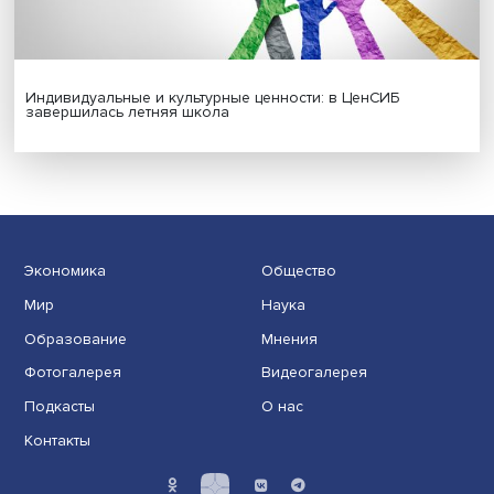
Платформенная занятость: временный выбор или нов
формат работы