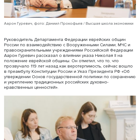
Дамир Мухетдинов, фото: Даниил Прокофьев / Высшая школа
экономики
Первый заместитель председателя Духовного управле
мусульман России, ректор Московского исламского инс
Дамир Мухетдинов рассказал о тысячелетних традициях
веротерпимости на евразийском пространстве соврем
России как об основе гражданского мира и взаимодей
традиционных религий России. Первым государством с
традициями веротерпимости на нынешней территории 
страны был Хазарский каганат, где сочетались иудаизм,
христианство и ислам, назначались судьи для представ
всех конфессий. Принципы веротерпимости действовали
Золотой Орде. Российское государство в течение
длительного периода скорее терпело, чем поощряло
иноверцев, и только в начале ХХ века ситуация сущест
изменилась. Дамир Мухетдинов полагает, что важно
продолжить традиции веротерпимости на евразийском
пространстве, обеспечить справедливость для верующи
традиционных религий и не допускать межрелигиозных