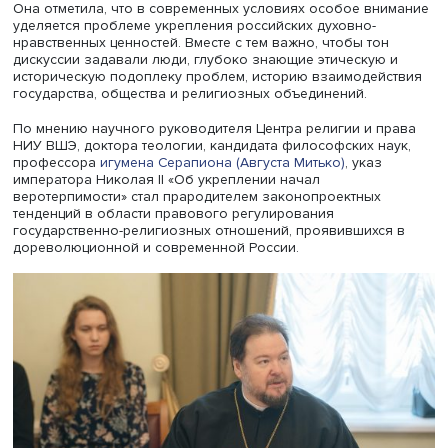
Светлана Нуждина, фото: Даниил Прокофьев / Высшая школа
экономики
Она отметила, что в современных условиях особое вн
уделяется проблеме укрепления российских духовно-
нравственных ценностей. Вместе с тем важно, чтобы тон
дискуссии задавали люди, глубоко знающие этическую
историческую подоплеку проблем, историю взаимодей
государства, общества и религиозных объединений.
По мнению научного руководителя Центра религии и п
НИУ ВШЭ, доктора теологии, кандидата философских на
профессора
игумена Серапиона (Августа Митько)
, указ
императора Николая II «Об укреплении начал
веротерпимости» стал прародителем законопроектных
тенденций в области правового регулирования