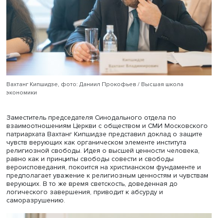
Анна Кудрявцева указала на необходимость активного
сотрудничества государства и религиозных объединени
в целях обеспечения межконфессионального согласия
российском многонациональном обществе, так и в целя
принятия мер для реализации указов Президента РФ «
Стратегии национальной безопасности Российской
Федерации» и «Об утверждении Основ государственной
политики по сохранению и укреплению традиционных
российских духовно-нравственных ценностей».
Эффективность такого сотрудничества в городе Москв
подтверждается данными социологических опросов.
Исследования показывают, что количество москвичей,
положительно оценивающих состояние
межконфессиональных отношений, является стабильны
Руководством религиозных организаций, официально
зарегистрированных в городе Москве, также дается
положительная оценка состояния межконфессиональн
мира и сотрудничества в столице.