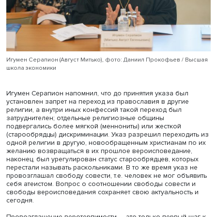
государственно-религиозных отношений, проявившихс
дореволюционной и современной России.
Игумен Серапион (Август Митько), фото: Даниил Прокофьев /
школа экономики