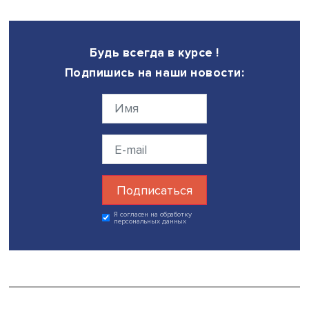
Эдуард Ананьев, фото: Даниил Прокофьев / Высшая школа эк
Старший преподаватель Московского теологического
института Российской Церкви христиан веры евангельс
пятидесятников Эдуард Ананьев в своем докладе
проанализировал вопросы веротерпимости как основ
тенденции государственно-конфессиональных отношени
также соотношение этого понятия со свободой совести
толерантностью.
Проблемные аспекты экспертной деятельности в религ
сфере стали предметом рассмотрения в сообщении адв
Станислава Кулова. Он на примере практики назначени
экспертизы по уголовным делам, возбужденным по ст. 
Уголовного кодекса РФ, обозначил необходимость
привлечения к экспертизе лиц, обладающих