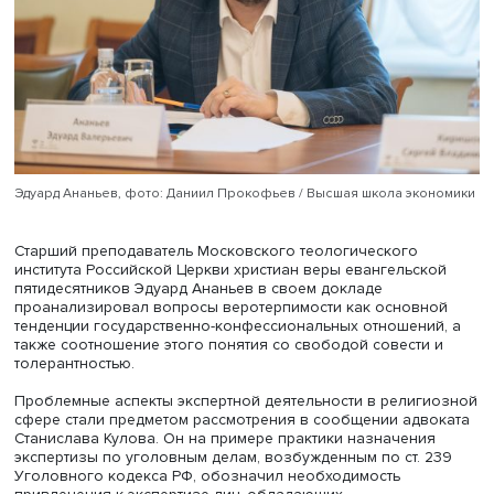
разрешалось возвращение новообращенных христиан
изначально исповедуемую ими нехристианскую веру. Э
также отметила важную внешнеполитическую роль
укрепления отношений государства и буддизма в нача
века в аспекте вступления Российской империи в т.н.
«Большую игру».
Доцент кафедры конституционного права Санкт-
Петербургского государственного университета Вячес
Кондуров затронул вопросы истории и социологии све
государства как концепта догматики публичного права.
Семантическое ядро светского государства в той или и
степени сложилось в результате религиозных войн, им
место в Европе в XVI–XVII веках, и изначально было св
не с религиозной свободой, а с отстранением религио
деятелей от принятия ключевых политических решений.
Позднее концепт светского государства дополнился
свободой вероисповедания. Однако, как заключил
докладчик, самобытность отечественной истории
(господствующая веками православная вера,
провозглашенный на государственном уровне атеизм
советских времен, нынешнее возрождение религиозны
начал) обусловливает коррективы понимания понятия 