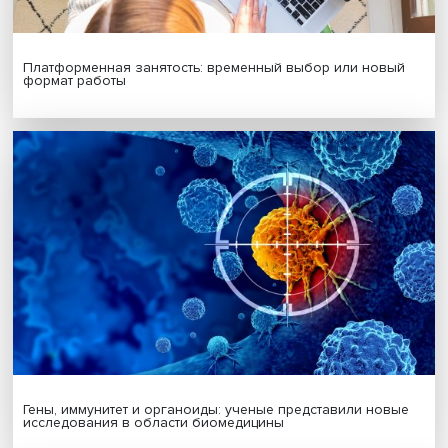
экономики
Итоги пленарного заседания подвел директор Высшей
юриспруденции и администрирования НИУ ВШЭ ордин
профессор НИУ ВШЭ
Дмитрий Кузнецов
. Он подчеркнул
обсуждение темы взаимодействия государства с
религиозными организациями, несомненно, должно
продолжаться. Дмитрий Кузнецов поблагодарил докла
и участников конференции за постановку важных акту
проблем и содержательную дискуссию, а также предло
обобщить и проанализировать прозвучавшие на
конференции идеи для их представления заинтересов
исследователям и органам власти.
Конференция продолжила работу в студенческой сесси
Дата публикации: 29.05.2024
Автор:
Павел Аптекарь
веротерпимость
религиозная политика