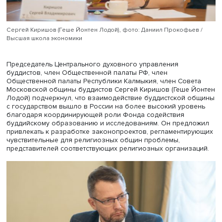
Татьяна Бернюкевич, фото: Даниил Прокофьев / Высшая школ
экономики
О буддийских идеях в культуре России конца XIX — нач
века в контексте вопросов веротерпимости и о пробел
исследованиях буддизма в России рассказала профес
кафедры социально-гуманитарных наук и технологий
Московского государственного строительного универс
Татьяна Бернюкевич. Она назвала два основных пункта
1905 года, напрямую касающихся буддистов: во-первых
ламаиты отныне переставали обозначаться в правовых
документах как идолопоклонники и язычники; во-вторы