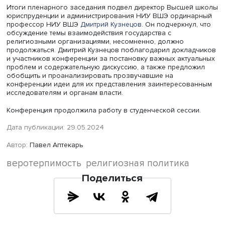
Председатель Центрального духовного управления
буддистов, член Общественной палаты РФ, член
Общественной палаты Республики Калмыкия, член Сов
Московской общины буддистов Сергей Киришов (Геше 
Лодой) подчеркнул, что взаимодействие буддистской 
с государством вышло в России на более высокий уро
благодаря координирующей роли Фонда содействия
буддийскому образованию и исследованиям. Он пред
привлекать к разработке законопроектов, регламенти
чувствительные для религиозных общин проблемы,
представителей соответствующих религиозных организ