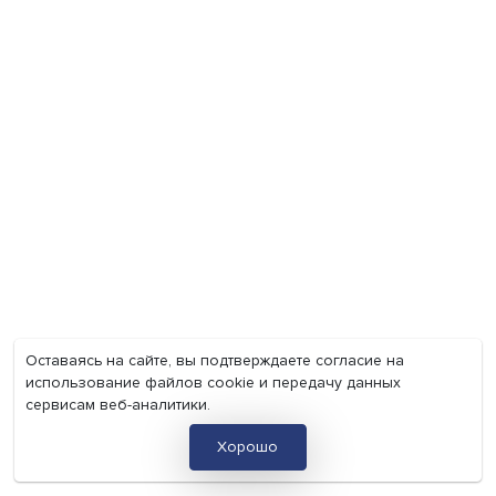
Индивидуальные и культурные ценности: в ЦенСИБ
завершилась летняя школа
Экономика
Общество
Мир
Наука
Образование
Мнения
Фотогалерея
Видеогалерея
Подкасты
О нас