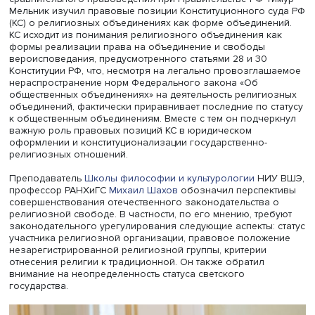
России по взаимодействию с Вооруженными Силами, М
правоохранительными учреждениями Российской Феде
Аарон Гуревич рассказал о влиянии указа Николая II н
положение еврейской общины. Он отметил, что то, что
прозвучало 119 лет назад как веротерпимость, сейчас 
в преамбулу Конституции России и Указ Президента РФ
утверждении Основ государственной политики по сохр
и укреплению традиционных российских духовно-
нравственных ценностей».