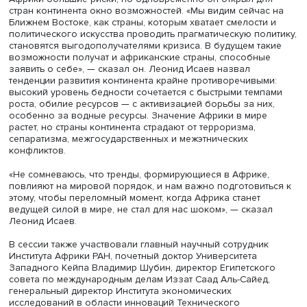
предложений к намеченному на июль саммиту Россия 
Африка, эти инициативы должны родиться внутри экспе
сообщества. По его мнению, целесообразно было бы
облегчить визовый режим для представителей стран Аф
активизировать информационный обмен.
Важным шагом развития отношений со странами конти
Андрей Маслов назвал рост числа студентов в российс
вузах, более качественный отбор абитуриентов. «Мы 
готовить лидеров мнений и лидеров госуправления,
наращивать подготовку сложившихся профессионалов»
сказал руководитель Центра изучения Африки. России
готовить африканских студентов так, чтобы они возвра
в свои страны, а не уезжали в Европу. «Надо увеличить
горизонт планирования — не до конца года и от самми
саммита, а на 20 лет. Каждый доллар, который мы влож
Африку, к нам вернется. Вложения в человеческий пот
и информацию должны стать фундаментом нашего
присутствия в Африке», — подытожил Андрей Маслов.
Заместитель директора Центра изучения стабильности
и рисков НИУ ВШЭ Леонид Исаев выразил уверенность,
значение Африки в будущем мире будет возрастать. Он