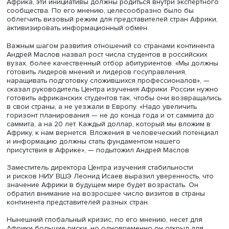
подчеркнул, что многочисленное население и большая
площадь Африки являются одновременно силой и сла
континента. Высокая плотность населения в условиях
непригодности или неиспользования значительной час
территории и ресурсов приводит к серьезным проблем
обеспечении продовольствием и другими ресурсами.
Сейчас странам Африки важно обеспечить устойчивое
развитие в условиях стабильности и безопасности, нал
сотрудничество между государствами.
В нынешних условиях, полагает посол Сенегала, партн
африканских стран с Россией важно для ускорения
экономического и технологического роста. Особенно
значительную роль может играть сотрудничество в сфе
морского, железнодорожного и воздушного транспорт
сельского хозяйства. Важно координировать проекты
взаимодействия с разными странами.
Директор Центра изучения Африки НИУ ВШЭ Андрей М
отметил резкий спрос на африканистов, в том числе со
стороны бизнеса, заинтересованного в развитии отно
с Африкой. Он подчеркнул важность разработки конкр