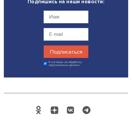
Леонид Исаев.
В сессии также участвовали главный научный сотрудни
Института Африки РАН, почетный доктор Университета
Западного Кейпа Владимир Шубин, директор Египетско
совета по международным делам Иззат Саад Аль-Сайед
генеральный директор Института экономических
исследований в области инноваций Технического
университета Цване (Южная Африка) Расиган Махарадж
заместитель министра окружающей среды, климата, тур
гостиничного бизнеса Республики Зимбабве Барбара
Рводзи.
Видеозапись сессии можно посмотреть по
ссылке
.
Дата публикации: 07.04.2023
Автор:
Павел Аптекарь
международные отношения
Африка
Ясинская конференция 2023
Поделиться