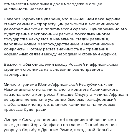
пленарная сессия «Африка в меняющемся мире».
Модератор сессии
Валерия Горбачева
, начальник
Упра
развития многосторонних стратегических проектов
НИУ
подчеркнула: Африка богата не только природными
ресурсами, но и человеческим капиталом, востребован
четвертой промышленной революции. На континенте
отмечается наибольшая доля молодежи в общей
численности населения.
Валерия Горбачева уверена, что в нынешнем веке Афр
станет самым быстрорастущим регионом в экономическ
демографической и политической сферах. Одновремен
будет крайне беспокойный регион, поскольку многие
государства находятся в начальной стадии развития,
вероятны новые межгосударственные и межэтнические
конфликты. Потому растет значимость выстраивания
нормальных связей между народами и странами Африки
Важно, чтобы отношения между Россией и африкански
странами строились на основании равноправного
партнерства.