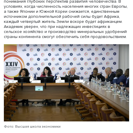
сотрудничестве, укреплении позиций континента на
международной арене. По мнению Линдиве Сисулу,
государства Африки должны играть главную роль в ре
проблем континента, для этого необходимо победить
неоколониализм.
Южноафриканский политик подчеркнула: страны контин
их граждане надеются на Россию и Китай, их помощь в
будущем в развитии технологий, экономики и социальн
сферы.
Почетный президент Института Африки РАН Алексей Ва
подчеркнул, что взаимодействие с Африкой требует
понимания глубоких перспектив развития человечества
условиях, когда численность населения многих стран Е
а также Японии и Южной Кореи снижается, единственн
источником дополнительной рабочей силы будет Африк
каждый четвертый житель Земли вскоре будет африкан
Академик уверен, что при надлежащих инвестициях в
сельское хозяйство и производство минеральных удоб
страны континента смогут обеспечить себя продовольс