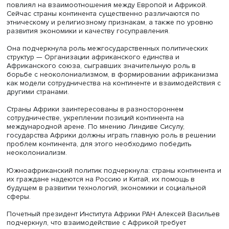
Министр туризма Южно-Африканской Республики, член
Национального исполнительного комитета Африканско
национального конгресса Линдиве Сисулу отметила: Аф
ее страны меняются в условиях быстрых трансформаци
глобальных институтов, влияние континента на мировы
процессы будет расти.
Линдиве Сисулу напомнила об исторической развилке: в
веке до нашей эры Карфаген во главе с Ганнибалом ве
упорную борьбу с Древним Римом, исход этой борьбы
повлиял на взаимоотношения между Европой и Африко
Сейчас страны континента существенно различаются п
этническому и религиозному признакам, а также по ур
развития экономики и качеству госуправления.
Она подчеркнула роль межгосударственных политичес
структур — Организации африканского единства и
Африканского союза, сыгравших значительную роль в
борьбе с неоколониализмом, в формировании африка
как модели сотрудничества на континенте и взаимодейс
другими странами.
Страны Африки заинтересованы в разностороннем