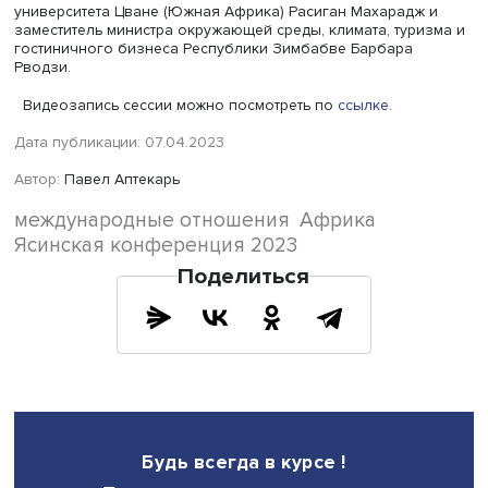
обратил внимание на возросшее число визитов в стра
континента представителей разных стран.
Нынешний глобальный кризис, по его мнению, несет дл
Африки большие риски, но одновременно он открыл д
стран континента окно возможностей. «Мы видим сейча
Ближнем Востоке, как страны, которым хватает смелости
политического искусства проводить прагматическую пол
становятся выгодополучателями кризиса. В будущем та
возможности получат и африканские страны, способны
заявить о себе», — сказал он. Леонид Исаев назвал
тенденции развития континента крайне противоречивым
высокий уровень бедности сочетается с быстрыми тем
роста, обилие ресурсов — с активизацией борьбы за ни
особенно за водные ресурсы. Значение Африки в мир
растет, но страны континента страдают от терроризма,
сепаратизма, межгосударственных и межэтнических
конфликтов.
«Не сомневаюсь, что тренды, формирующиеся в Африке
повлияют на мировой порядок, и нам важно подготовит
этому, чтобы переломный момент, когда Африка станет
ведущей силой в мире, не стал для нас шоком», — сказ