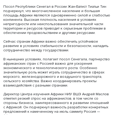
завтра и не послезавтра». Кроме того, в ближайшем б
континент переживет новые госперевороты, межэтниче
межрелигиозные конфликты. В новом многополярном 
единая Африка должна выработать собственное решен
континентальных проблем, отличное от представлений
Запада.
Говоря о российско-африканском сотрудничестве, Алек
Васильев признал, что России сложно возвращаться на
континент. Возвращение должно основываться не толь
фундаменте прошлого, но и на совместном использова
общих возможностей, например опыта развития горной
нефтяной промышленности. Россия может помочь стра
Африки в производстве удобрений, необходимых для р
продуктивности сельского хозяйства, и развитии медиц
По мнению академика, следует также активизировать
сотрудничество в энергетической сфере, и строительст
атомной электростанции в Египте подтверждает возмож
наладить его в короткие сроки. Исторический опыт, пол
Алексей Васильев, показывает, что на будущее Африки
следует смотреть с оптимизмом.
Посол Республики Сенегал в России Жан-Батист Тиатьи