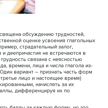
 показывают, что дети быстрее усва
е, а настоящее и прошедшее время л