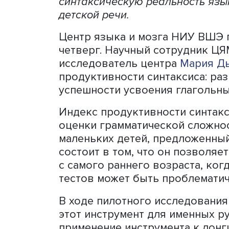
Сотрудники Центра языка
инструмента, который поз
языка самыми маленькими
продуктивности синтаксис
синтаксическую реальност
детской речи.
Центр языка и мозга НИУ
четверг. Научный сотруд
исследователь центра
Мар
продуктивности синтаксис
успешности усвоения глаг