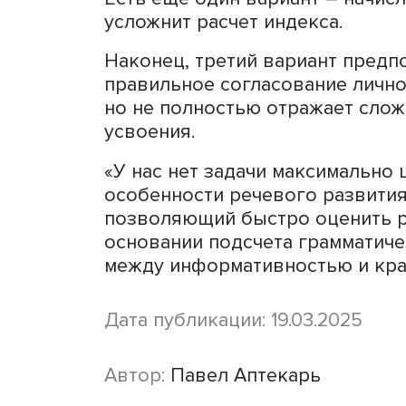
Фото: iStock
Большая часть доклада б
которые возникают при к
групп: ряд глагольных фор
условное наклонение, при
речи детей до 3-4 лет. Ещ
оценивания усвоения детьм
за отсутствия четких мар
(например, хорошо понима
нейтральными, а остальны
использование определен
сложности употребления.