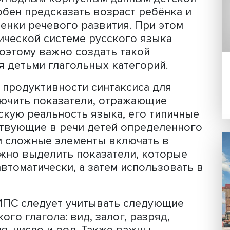
нтаксиса (ИПС) — метод количествен
ложности образцов спонтанной речи
енный в 90-х годах в США. Его особе
зволяет оценивать спонтанную детскую
а, когда применение стандартизирова
ематичным.
ования сотрудники Вышки адаптирова
ных русскоязычных групп. Первое
к лонгитюдным корпусным данным де
с способен предсказать возраст ребён
ля оценки речевого развития. При э
рамматической системе русского язык
гол, поэтому важно создать такой
воения детьми глагольных категорий