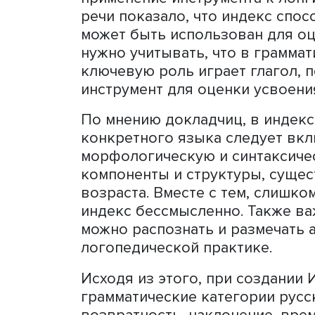
Индекс продуктивности си
оценки грамматической с
маленьких детей, предлож
состоит в том, что он по
с самого раннего возраст
тестов может быть пробл
В ходе пилотного исслед
этот инструмент для имен
применение инструмента 
речи показало, что индек
может быть использован д
нужно учитывать, что в г
ключевую роль играет гла
инструмент для оценки ус