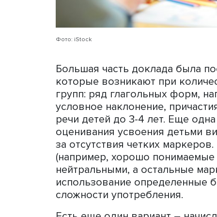
предыдущие исследования
повелительное наклонени
чем будущее.