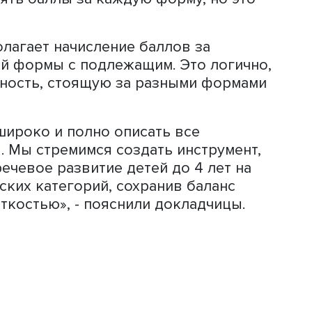
ыла посвящена обсуждению трудносте
оличественной оценке усвоения глаг
м, например, страдательный залог,
частия и деепричастия не встречаютс
е одна трудность связана с неясность
и вида, времени, лица и числа глагол
керов. Один вариант – признать часть
емые третье лицо и настоящее время
е маркированными, начислять за их
ные баллы, дифференцируя их по