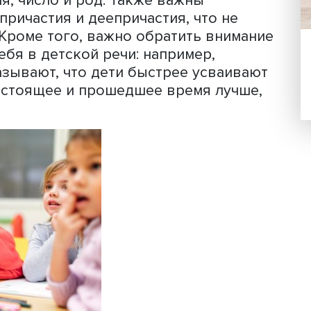
ндекс продуктивности синтаксиса дл
ет включить показатели, отражающие
ксическую реальность языка, его тип
 существующие в речи детей определ
слишком сложные элементы включать в
кже важно выделить показатели, кото
чать автоматически, а затем использо
дании ИПС следует учитывать следую
русского глагола: вид, залог, разряд,
, время, число и род. Также важны
рмы причастия и деепричастия, что 
ыков. Кроме того, важно обратить вн
едут себя в детской речи: например,