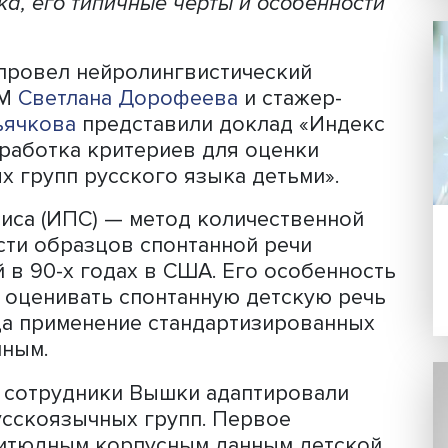
Фото: iStock
 и мозга НИУ ВШЭ работают над созд
волит оценивать усвоение и использов
 русскоязычными детьми. Индекс
а учитывает морфологическую и
ь языка, его типичные черты и особен
 ВШЭ провел нейролингвистический
ник ЦЯМ
Светлана Дорофеева
и стажер
ия Дьячкова
представили доклад «И
а: разработка критериев для оценки
ольных групп русского языка детьми»