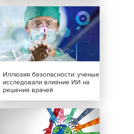
анием
Новые инвестиции: подд
ание
семей становится частью
бизнес-стратегий
ности
-
ндекс
.