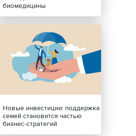
Гены, иммунитет и органо
ученые представили нов
исследования в области
биомедицины