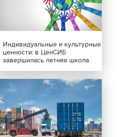
ной
Иллюзия безопасности: 
нность
исследовали влияние ИИ
 речь
решения врачей
нных
ли
тской
ка и
том
а
.
Индивидуальные и культ