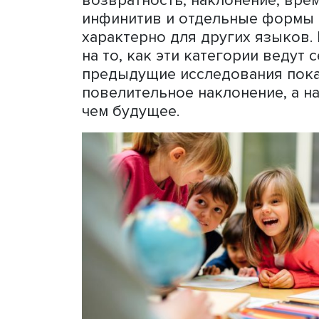
По мнению докладчиц, в и
конкретного языка следу
морфологическую и синта
компоненты и структуры,
возраста. Вместе с тем, 
индекс бессмысленно. Та
можно распознать и разме
логопедической практике.
Исходя из этого, при соз
грамматические категории 
возвратность, наклонение
инфинитив и отдельные фо
характерно для других яз
на то, как эти категории в