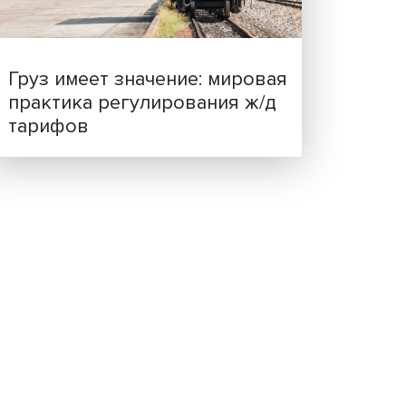
я
ценности: в ЦенСИБ
завершилась летняя шко
ичные
енного
рые
вать в
щие
не
имание
Груз имеет значение: мир