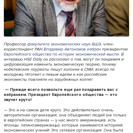
Профессор
факультета экономических наук ВШЭ
, член-
корреспондент РАН
Владимир Автономов
избран
презид
Европейского общества по истории экономической мысл
интервью HSE Daily он рассказал о том, могут ли пандем
цифровизация изменить экономическую теорию, почем
нобелевские лау
реаты пишут колонки в СМИ, всегда ли
молодежь тяготеет к левым идеям и как российские
экономисты повлияли на зарубежных коллег.
—
Прежде всего позвольте еще раз поздравить вас 
избранием. Президент Европейского общества
—
эт