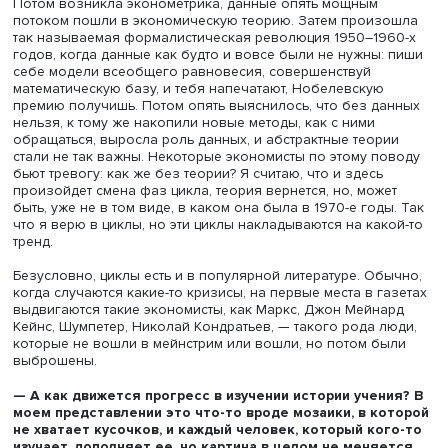
тоже мы как историки занимаемся.
—
Если рассматривать изменение мейнстрима в
экономической науке, оно больше похоже на развит
прямой или на циклы?
— На этот счет есть разные мнения. Есть точка зрения,
согласно которой существует некий прогресс в методах
может быть, не такой сильный, как в стоматологии, но он
безусловно, есть. У современного экономиста гораздо
больше инструментов, чем у Адама Смита: он может не
рассуждать словами там, где можно подставить формулу
всем все будет понятно. Но этот прогресс нелинейный. 
какой-то момент классическая политическая экономия 
Давида Рикардо, Джона Стюарта Милля перестала
удовлетворять людей. Возник перелом, маржиналистск
революция, потом кейнсианство. Затем, в 1970-х годах,
наступила неоклассическая контрреволюция.
Я вообще сторонник циклов. Свою научную деятельнос
начинал в Институте мировой экономики и международ
отношений, в секторе экономического цикла, которым