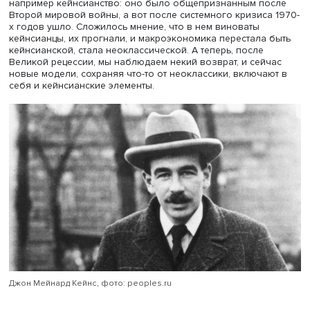
—
Есть ли ощутимая мода на идеи
—
среди ученых и
обывателей?
— Я считаю, что мода на науку есть, причем мода эта в
основном философская. В начале XX века, когда в мо
позитивизм, это сильно повлияло на моду в экономиче
науке. То, что сейчас происходит с данными, тоже влияет
В экономической науке, в отличие от других обществе
наук, есть мейнстрим, основное направление — то, во ч
верят 90% экономистов в мире. Но не все, есть так
называемые гетеродоксальные направления: марксизм
посткейнсианство, старый институционализм, к ним отн
и поведенческая экономика. Между мейнстримом и эти
учениями очень сложные взаимоотношения. Иногда из
альтернативных движений что-то поднимается в мейнстр
например поведенческая экономика. Самый надежный
способ попасть туда — Нобелевские премии: кому дали
Нобелевскую премию, тот в мейнстриме. А бывали случ
когда отдельные направления уходили из мейнстрима,
например кейнсианство: оно было общепризнанным п
Второй мировой войны, а вот после системного кризиса
х годов ушло. Сложилось мнение, что в нем виноваты