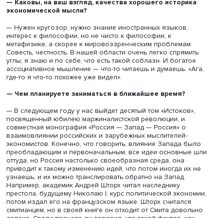
по-разному сопоставляет этих людей. Например, Шумпе
считает, что главным был Вальрас и главное, что было
изобретено в ходе этой революции, — это схема общег
равновесия. Другие экономисты говорят, что главным 
Джевонс, потому что теория Вальраса слишком абстрак
теория Джевонса более конкретна, у него более
реалистичные мнения о ряде вещей, и Вальрас скорее 
лишний в этой компании. Многие говорят, что Менгер б
третьим лишним, потому что он единственный из трех н
математиком и всю теорию описал словами.
История очень сильно зависит от современности. Исход
того, что актуально сейчас, мы невольно в ретроспекти
пишем историю, обращая внимание на тех людей, кото
когда-то были забыты. Бывает и так, что мы достаем с п
какого-то давно забытого экономиста и говорим: госпо
ведь он об этом писал давным-давно. Пример: в 1970-е
началась стагфляция, вещь, которую Кейнс никак не мо
предугадать и с которой кейнсианская макроэкономич
политика не могла бороться. Экономику деньгами
накачивали, цены росли, а роста никакого не было, ВВ
продолжал падать. Значит, что-то с Кейнсом не так. А к
с Кейнсом не согласен в 1930-е годы? Хайек. А он жив?