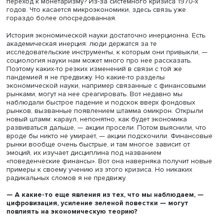
—
Не могу не спросить про пандемию. Многие событ
мировой истории повлияли на развитие экономичес
мысли (Великая депрессия, распад СССР), есть ли ш
пандемии войти в этот клуб?
— Связь между экономической действительностью и
экономической наукой не такая простая, и не у всех ча
экономической теории она есть. Вот у макроэкономики 
Почему возникло кейнсианство? Из-за Великой депрес
Почему возникла неоклассическая контрреволюция и
переход к монетаризму? Из-за системного кризиса 1970
годов. Что касается микроэкономики, здесь связь уже
гораздо более опосредованная.
История экономической науки достаточно инерционна. 
академическая инерция: люди держатся за те
исследовательские инструменты, к которым они привык
социология науки нам может много про нее рассказать.
Поэтому каких-то резких изменений в связи с той же
пандемией я не предвижу. Но какие-то разделы
экономической науки, например связанные с финансо
рынками, могут на нее среагировать. Вот недавно мы
наблюдали быстрое падение и подскок вверх фондовы