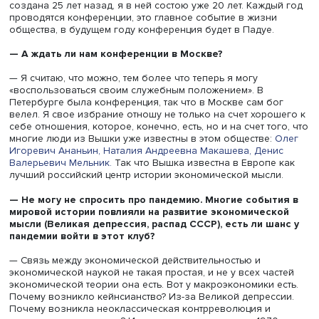
звучит круто!
— Это и на самом деле круто. Это действительно очень
авторитетная организация, она объединяет людей (не 
в европейских странах — у нас много американцев, ест
японцы, латиноамериканцы), которые занимаются исто
экономических учений. Это сетевая организация. Она 
создана 25 лет назад, я в ней состою уже 20 лет. Кажд
проводятся конференции, это главное событие в жизни
общества, в будущем году конференция будет в Падуе.
—
А ждать ли нам конференции в Москве?
— Я считаю, что можно, тем более что теперь я могу
«воспользоваться своим служебным положением». В
Петербурге была конференция, так что в Москве сам б
велел. Я свое избрание отношу не только на счет хоро
себе отношения, которое, конечно, есть, но и на счет то
многие люди из Вышки уже известны в этом обществе:
Игоревич Ананьин,
Наталия Андреевна Макашева,
Ден
Валерьевич Мельник.
Так что Вышка известна в Европе
лучший российский центр истории экономической мысл