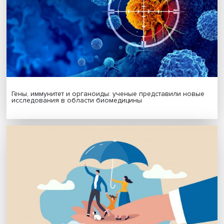
Автор:
Алёна Манузина
экспертиза
взгляд ученого
экономическая история
Поделиться
Будь всегда в курсе !
Подпишись на наши новости: