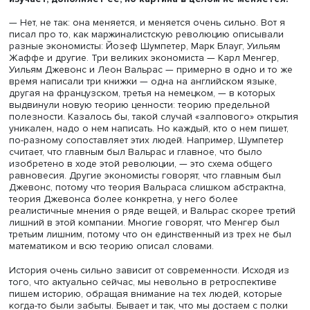
руководил академик
Револьд Михайлович Энтов
. Мы
исследовали циклы, и циклы есть на самом деле очень 
где: и в реальности, и в мысли. Иногда кажется, что кака
теория все объяснит, но потом выясняется, что не все, 
продолжается.
Например, в какой-то период экономисты опирались на
данные, потом пришли к тому, что можно без них обойти
Потом возникла эконометрика, данные опять мощным
потоком пошли в экономическую теорию. Затем произ
так называемая формалистическая революция 1950–19
годов, когда данные как будто и вовсе были не нужны:
себе модели всеобщего равновесия, совершенствуй
математическую базу, и тебя напечатают, Нобелевскую
премию получишь. Потом опять выяснилось, что без д
нельзя, к тому же накопили новые методы, как с ними
обращаться, выросла роль данных, и абстрактные теор
стали не так важны. Некоторые экономисты по этому п
бьют тревогу: как же без теории? Я считаю, что и здесь
произойдет смена фаз цикла, теория вернется, но, мож
быть, уже не в том виде, в каком она была в 1970-е год
что я верю в циклы, но эти циклы накладываются на как
тренд.