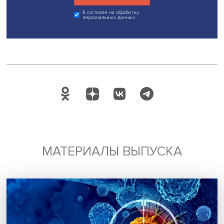
блага (здоровье, знания, умения, мораль, религиозность
они имеют очень важное значение для экономическог
развития. Книгу тогда даже не перевели на русский,
Вернадский издал первую часть только через много
десятилетий, а полностью она была издана в постсовет
время. Но идеи Шторха про внутренние блага перенял
немецкий экономист Фридрих Лист.
Так мы пытаемся проследить влияние других экономист
Николая Чернышевского (как он повлиял на Маркса),
Кондратьева, Михаила Туган-Барановского, Евгения Сл
— и так до Леонида Канторовича. Это экономисты, кот
воспринимали какие-то западные идеи, развивали их п
действием специфических факторов и в дальнейшем
повлияли на развитие западной мысли. Мне казалось, н
много людей на Западе знает русских мыслителей-
экономистов, но зарубежные коллеги охотно вызвалис
показали себя настоящими знатоками.
Фото: Высшая школа экономики
Дата публикации: 15.12.2021