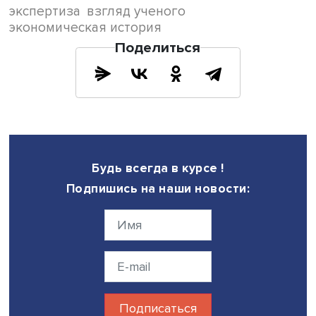
метафизике, а скорее к мировоззренческим проблемам
Совесть, честность. В нашей области очень легко спрям
углы, я знаю и по себе, что есть такой соблазн. И богат
ассоциативное мышление — что-то читаешь и думаешь: 
где-то я что-то похожее уже видел».
—
Чем планируете заниматься в ближайшее время?
— В следующем году у нас выйдет десятый том «Истоков
посвященный юбилею маржиналистской революции, и
совместная монография «Россия — Запад — Россия» о
взаимовлиянии российских и зарубежных мыслителей-
экономистов. Конечно, что говорить, влияние Запада 
преобладающим и первоначальным, все идеи основны
оттуда, но Россия настолько своеобразная среда, она
приводит к такому изменению идей, что потом иногда и
узнаешь, и их можно транслировать обратно на Запад.
Например, академик Андрей Шторх читал наследнику
престола, будущему Николаю I, курс политической экон
потом издал его на французском языке. Шторх считалс
смитианцем, но в своей книге он отходит от Смита дово
далеко. Среди прочего он говорил, что такой фактор, к
рабство, крепостничество, очень плохо влияет на внут