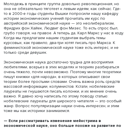
кейнсианцы, их прогнали, и макроэкономика перестала
кейнсианской, стала неоклассической. А теперь, после
Великой рецессии, мы наблюдаем некий возврат, и сей
новые модели, сохраняя что-то от неоклассики, включа
себя и кейнсианские элементы.
Джон Мейнард Кейнс, фото: peoples.ru