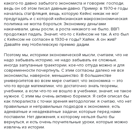
Безусловно, циклы есть и в популярной литературе. Об
когда случаются какие-то кризисы, на первые места в г
выдвигаются такие экономисты, как Маркс, Джон Мейна
Кейнс, Шумпетер, Николай Кондратьев, — такого рода л
которые не вошли в мейнстрим или вошли, но потом б
выброшены.
—
А как движется прогресс в изучении истории учен
моем представлении это что-то вроде мозаики, в к
не хватает кусочков, и каждый человек, который ко
изучает, дополняет ее, но картина в целом не меняе
— Нет, не так: она меняется, и меняется очень сильно. В
писал про то, как маржиналистскую революцию описыв
разные экономисты: Йозеф Шумпетер, Марк Блауг, Уил
Жаффе и другие. Три великих экономиста — Карл Менге
Уильям Джевонс и Леон Вальрас — примерно в одно и 
время написали три книжки — одна на английском язык
другая на французском, третья на немецком, — в котор
выдвинули новую теорию ценности: теорию предельно
полезности. Казалось бы, такой случай «залпового» от
уникален, надо о нем написать. Но каждый, кто о нем пи