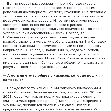
рынков, вызванные появлением штамма омикрон. Откр
новый штамм: караул, непонятно, как будет экономика
развиваться дальше, — акции просели. Потом выяснили,
вроде бы никто не умирает, — акции подскочили. Фина
рынки вообще очень быстрые, и там многое зависит от
эмоций, их изучает дисциплина под названием
«поведенческие финансы». Вот она наверняка получит
примеры к своему учению из этого кризиса. Но никаки
радикальных сломов я не предвижу.
—
А какие-то еще явления из тех, что мы наблюдае
цифровизация, усиление зеленой повестки
—
могут
повлиять на экономическую теорию?
— Вот по поводу цифровизации я могу больше сказать.
Последние лет двадцать наблюдается новая тенденция
революция достоверности, credibility revolution. Она свя
тем, что накопилось очень много всяких чисел и появи
возможности их исследовать. И поэтому возникло нов
статистическое направление, попытка в рамках
экономической науки проводить эксперименты, похожи
эксперименты в естественных науках. Последняя
Нобелевская премия дана отчасти тем людям, которые