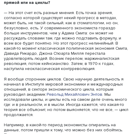
Молодежь в принципе группа довольно революционная
она не обязательно тяготеет к левым идеям, как сейчас.
то в 2000-е годы студенты Вышки попросили нашу каф
истории экономических учений прочитать им курс по
австрийской экономической науке — это неолиберализ
Фридрих фон Хайек, Людвиг фон Мизес. То есть спрос 
грубо говоря, на правое. А теперь да, Карл Маркс у нас 
Когда мы предлагаем нашим студентам выбрать темы
курсовых, как правило, два-три хотят писать про Маркса.
феминистской экономической науке тоже есть интерес, 
только среди девушек.
Экономическая наука достаточно трудна для восприяти
любителями, всерьез в этих моделях и теориях разбира
очень тяжело, почти невозможно. Поэтому многие теор
пишут книжки «для народа», в которых описывают свои
теории более простыми словами. Очень важна роль ср
массовой информации, колумнистов. Кстати, нобелевск
лауреаты не гнушаются писать колонки, и их мнение оч
важно. Я давно хочу написать по этому поводу статью:
нобелевские лауреаты для широкого читателя — это о
жанр. Вопрос популяризации науки очень интересен, и 