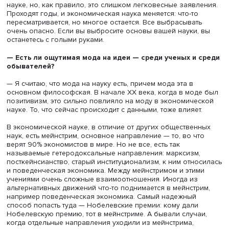
разрабатывают эти методики работы с данными. Это б
поворот. В истории экономической науки бывали пери
например в 1970-е годы, начале 1980-х, когда экономис
мало занимались данными, а в основном моделями, чи
теоретическими вещами. Можно было быть экономистом
иметь дела с данными. Сейчас так, в общем-то, нельзя, и
результат последних двух десятилетий.
—
А есть ли что-то общее у кризисов, которые повл
на теорию?
— Прежде всего то, что они были макроэкономическим
очень большими: Великая депрессия, потом кризис 20
2008 годов (хотя как он повлияет, пока сказать сложно:
слишком мало времени прошло). Когда наступает кризи
экономике, появляется много книг и статей, которые
предсказывают вслед за ним кризис и в экономическо
науке, но, как правило, это слишком легковесные заяв
Проходят годы, и экономическая наука меняется: что-то
пересматривается, но многое остается. Все выбрасыват
очень опасно. Если вы выбросите основы вашей науки,
останетесь с голыми руками.