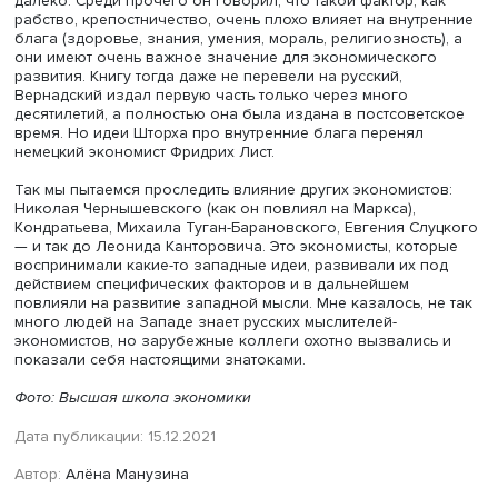
Давайте ему Нобелевскую премию дадим.
Поэтому мы, историки экономической мысли, считаем, ч
надо забывать историю, не надо забывать ее сложные,
иногда запутанные траектории, кое-что оттуда можно и 
современности почерпнуть. С этим согласны далеко не 
экономисты, наверное, меньшинство. В большинстве
университетов во всем мире считают, что экономика — 
что-то вроде математики, что достаточно знать теоремы
учебники, а если что-то не вошло в учебники, значит, н
нужное. С этим мы очень активно боремся. Я себя опис
как плюралиста с точки зрения методологии: я считаю, 
правильных и неправильных подходов к экономике, ест
адекватные и неадекватные задачи, которые перед нам
поставили. Нет движения, к которому нельзя было бы
вернуться, и есть очень поучительные уроки, которые 
извлечь из истории.
—
Каковы, на ваш взгляд, качества хорошего истори
экономической мысли?
— Нужен кругозор, нужно знание иностранных языков,
интерес к философии, но не чисто к философии, к