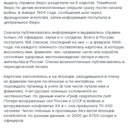
На выставке были представлены работы с разным
количеством иероглифов — от одного до серии, часто
использовалась тематика пяти колец, которые изображ
скорее как веера. Были представлены и произведения 
минорными, пандемийными настроениями.
Ассистент восточного факультета СПбГУ Светлана
Серебрякова
представила сообщение «Деятельность
русского Центрального справочного бюро о военнопл
во время русско-японской войны 1904–1905 гг.».
Она напомнила, что принятые в конце XIX века Женевс
Гаагская конвенции устанавливали правила ведения во
том числе обращения с ранеными и военнопленными. 
была одним из инициаторов подготовки конвенций, а 
стремилась стать цивилизованной страной в глазах Зап
Подписавшие конвенции обязались создать справочн
бюро о военнопленных. Его организацию возложили н
Красный Крест. Российское бюро открылось в мае 1904 
его заведующим стал известный юрист Федор Мартенс.