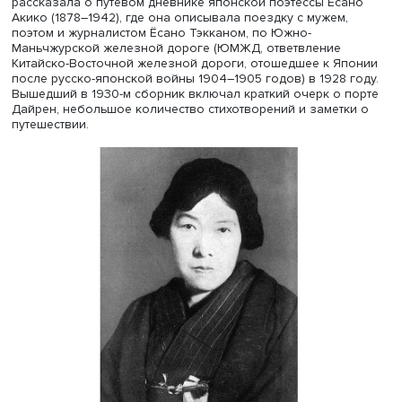
Романтизм собственных стихов Татихары и его перево
европейских поэтов выражался в бегстве от цивилизац
природе. Часто в стихах описываются растения и живот
них звучит мотив романтической любви, идеальной
возлюбленной, мука и горечь разлуки с любимой и
разочарования. Автор часто описывал не образ любим
собственные переживания.
В творчестве Татихары часто встречается песенный мот
лирический герой часто поет. Возможно, благодаря ра
смерти, полагает Андрей Ясинский, сложилось предста
о Татихаре как о чисто романтическом поэте, не писав
злобу дня.
В то же время у него есть стихи о надвигавшейся войне
выглядят отражением эскапизма, стремлением отгороди
от того, что связано с войной. Юный поэт высказывал
отрицательное отношение к сгущавшемуся мраку
милитаризма. Его строки «Как жаль, что лишь гунка (во
песни и повествования. —
Ред.
) слышны» отражают его
отношение к ситуации в стране.
Независимый исследователь Ольга Лебедева в сообщ