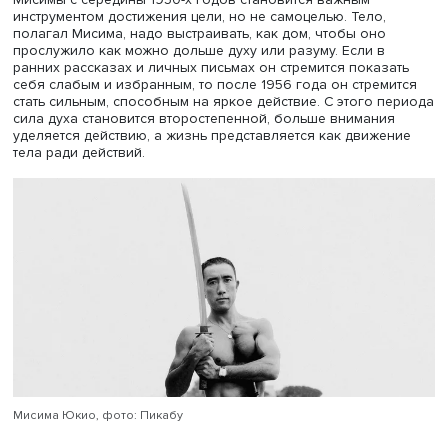
Степан Родин
Писатель отличался неприятием авторитетов и стремле
выработать собственный стиль. Свою позицию он
формировал через симпатии и антипатии.
Мисима Юкио, рассказал Степан Родин, после путешест
Греции стремился опровергнуть антитезу тела и духа. Те
Мисимы с середины 1950-х годов становится важным
инструментом достижения цели, но не самоцелью. Тело,
полагал Мисима, надо выстраивать, как дом, чтобы оно
прослужило как можно дольше духу или разуму. Если в
ранних рассказах и личных письмах он стремится показ
себя слабым и избранным, то после 1956 года он стрем
стать сильным, способным на яркое действие. С этого 
сила духа становится второстепенной, больше внимани
уделяется действию, а жизнь представляется как движе
тела ради действий.