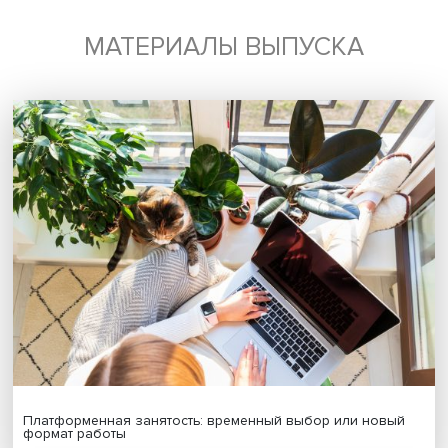
офицеров.
Подобные учреждения создавались и в период Перво
мировой и Великой Отечественной войн.
Конференция «История и культура Японии» продолжалас
по 15 февраля, на ее 9 секциях были представлены 67
сообщений и докладов 70 исследователей из 23
университетов и научно-исследовательских центров Ро
Японии.
Дата публикации: 27.02.2023
Автор:
Павел Аптекарь
японская культура
Поделиться