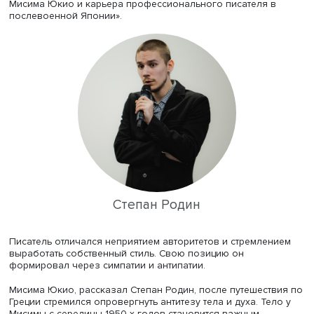
творческом процессе, требующем вдохновения и озаре
удалось Мисиме Юкио (1925–1970). Для него писательс
во многом механистический труд, требующий хорошей
физической формы. Физическое воспитание в предста
Мисимы Юкио стало частью достижения литературного
олимпа. О нем рассказал доцент ИКВИА ВШЭ
Степан Ро
который назвал свое сообщение «Профессия: писатель
Мисима Юкио и карьера профессионального писателя 
послевоенной Японии».