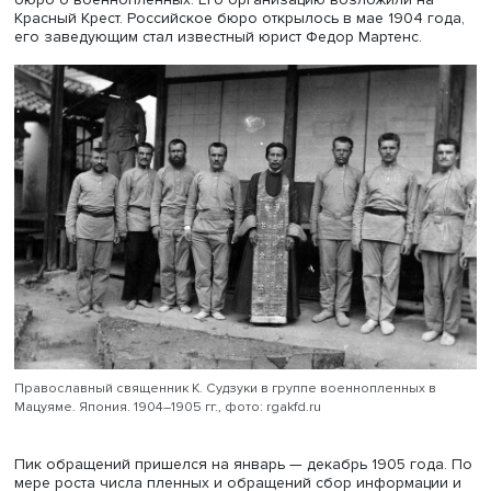
Фото: vannewsagency.com
Средний возраст участников выставки был ниже обычн
самому молодому исполнилось 35 лет, хотя большинст
люди в возрасте 60–70 лет. Среди авторов была инвал
кистей рук — явная отсылка к Паралимпийским играм,
полагает Александр Беляев.
Большинство авторов выставки придерживаются
традиционной концепции каллиграфии, но некоторые
художники исполнили на холстах собственные тексты, а 
произведений ближе к абстракциям, чем к иероглифам.