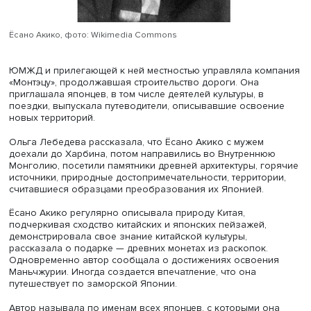
«Маньчжурский травелог Ёсано Акико в контексте эпохи
рассказала о путевом дневнике японской поэтессы Ёс
Акико (1878–1942), где она описывала поездку с мужем,
поэтом и журналистом Ёсано Тэкканом, по Южно-
Маньчжурской железной дороге (ЮМЖД, ответвление
Китайско-Восточной железной дороги, отошедшее к Я
после русско-японской войны 1904–1905 годов) в 1928 
Вышедший в 1930-м сборник включал краткий очерк о 
Дайрен, небольшое количество стихотворений и заметк
путешествии.