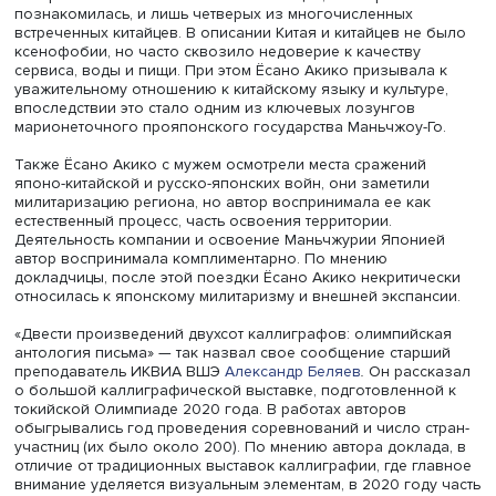
Ёсано Акико, фото: Wikimedia Commons
ЮМЖД и прилегающей к ней местностью управляла ко
«Монтэцу», продолжавшая строительство дороги. Она
приглашала японцев, в том числе деятелей культуры, в
поездки, выпускала путеводители, описывавшие освое
новых территорий.
Ольга Лебедева рассказала, что Ёсано Акико с мужем
доехали до Харбина, потом направились во Внутренню
Монголию, посетили памятники древней архитектуры, г
источники, природные достопримечательности, террито
считавшиеся образцами преобразования их Японией.
Ёсано Акико регулярно описывала природу Китая,