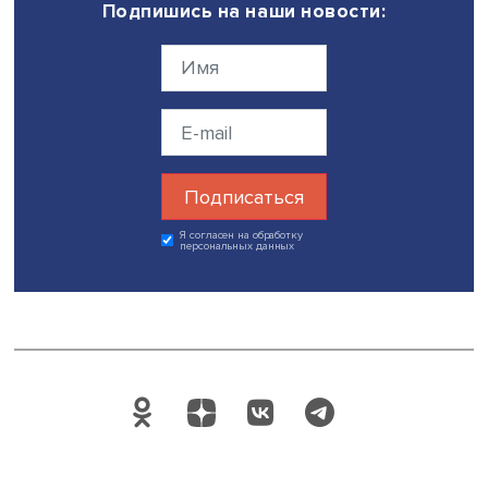
бюро по делам военнопленных открыли сразу после н
войны, в январе 1904 года, сообщения шли через
французские агентства, затем информация поступала в
центральное бюро.
Сначала публиковалась информация и выдавались спр
только об офицерах, затем и о солдатах. Всего в Росси
поступило 166 списков, последний из них — в феврале
года. На каждого пленного составлялась карточка, в к
вносились имя, фамилия, чин, название части или кора
состояние здоровья, местонахождение лагеря и место
жительства в России. Списки военнопленных публикова
периодической печати.
Карточки заполнялись и на японцев, находившихся в пл
их фамилии писали по-японски и по-английски, что
порождало путаницу в учете (в том числе путали имя и
фамилию). Учет русских пленных осложнялся их
численностью: по данным книги «Гриф секретности снят.
Потери вооруженных сил России и СССР в войнах и
вооруженных конфликтах XX в.», она превысила 70 00
человек. Число пленных и пропавших без вести японце
колеблется, по разным данным, от 2000 до 6700 солда