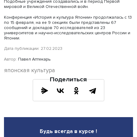
Православный священник К. Судзуки в группе военнопленных
Мацуяме. Япония. 1904–1905 гг., фото: rgakfd.ru
Пик обращений пришелся на январь — декабрь 1905 го
мере роста числа пленных и обращений сбор информа
выдачу справок бюро разделили на 8 отделов. Токийс