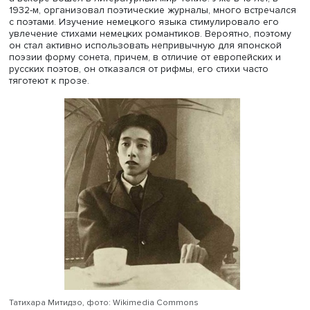
важным умение разделять личную жизнь и работу: пос
завершения статьи или книги, по его мнению, следовал
путешествовать, чтобы получить новые источники
вдохновения и тренировать тело.
Такая точка зрения, считает Степан Родин, отчасти лиш
писательство ореола романтики, тем не менее она стал
популярной среди японских литераторов.
Студент
школы востоковедения
ВШЭ Андрей Ясинский
представил сообщение «“Как жаль, что нынче лишь гун
слышны!”: жизнь и творчество Татихары Митидзо». Поэт
романтика, умершего от туберкулеза в 25 лет в 1939 год
называли юным гением японской поэзии.
Первые стихи он написал в 14 лет, тогда же он начал ри
а вскоре вошел в литературный мир Токио. Уже в 18 лет,
1932-м, организовал поэтические журналы, много встр
с поэтами. Изучение немецкого языка стимулировало е
увлечение стихами немецких романтиков. Вероятно, по
он стал активно использовать непривычную для японс
поэзии форму сонета, причем, в отличие от европейски