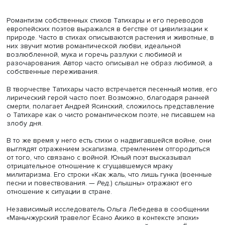
русских поэтов, он отказался от рифмы, его стихи часто
тяготеют к прозе.
Татихара Митидзо, фото: Wikimedia Commons