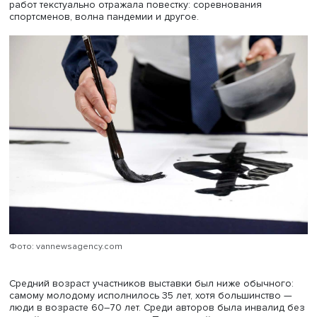
подчеркивая сходство китайских и японских пейзажей,
демонстрировала свое знание китайской культуры,
рассказала о подарке — древних монетах из раскопок.
Одновременно автор сообщала о достижениях освоен
Маньчжурии. Иногда создается впечатление, что она
путешествует по заморской Японии.
Автор называла по именам всех японцев, с которыми о
познакомилась, и лишь четверых из многочисленных
встреченных китайцев. В описании Китая и китайцев не
ксенофобии, но часто сквозило недоверие к качеству
сервиса, воды и пищи. При этом Ёсано Акико призывала
уважительному отношению к китайскому языку и культу
впоследствии это стало одним из ключевых лозунгов
марионеточного прояпонского государства Маньчжоу-Г
Также Ёсано Акико с мужем осмотрели места сражений
японо-китайской и русско-японских войн, они заметили
милитаризацию региона, но автор воспринимала ее как
естественный процесс, часть освоения территории.
Деятельность компании и освоение Маньчжурии Япони
автор воспринимала комплиментарно. По мнению
докладчицы, после этой поездки Ёсано Акико некритич