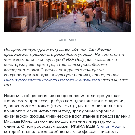
Фото: iStock
История, литература и искусство, обычаи, быт Японии
продолжают привлекать российских ученых. На чем сто
чем живет японская культура? HSE Daily рассказывает о
некоторых докладах, представленных российскими
исследователями Страны восходящего солнца на
конференции «История и культура Японии», проведенно
Институтом классического Востока и античности
(ИКВИА
ВШЭ.
Изменить общепринятые представления о литературе к