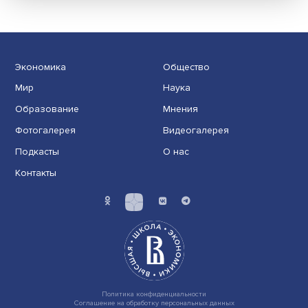
голод и безысходность»
На протяжении многих лет Афганистан де-факто
существовал за счет средств США и их союзников.
Посл......
Экономика
Общество
Мир
Наука
Образование
Мнения
Фотогалерея
Видеогалерея
Подкасты
О нас
Контакты