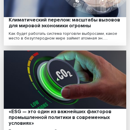
Климатический перелом: масштабы вызо
для мировой экономики огромны
Как будет работать система торговли выбросами, ка
место в безуглеродном мире займет атомная эн......