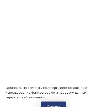
Экономика
Общество
Мир
Наука
Образование
Мнения
Фотогалерея
Видеогалерея
Подкасты
О нас
Контакты
Политика конфиденциальности
Соглашение на обработку персональных данных
Точка зрения и мнения авторов статей не являются официа