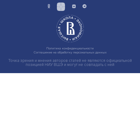
Между экологией и экономикой: как
промышленная политика содействует ил
препятствует декарбонизации
В современной мировой экономике динамика выбро
парниковых газов неразрывно связана с промышлен..