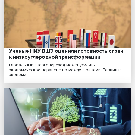
декарбонизацию — это тенденция для вс
мира, включая Евразию»
Текущая турбулентность не отменила зеленую повест
ужесточаются меры углеродного регулирования,......
Глобальная декарбонизация: сценарии д
российской экономики
Глобальная декарбонизация все больше влияет на
экономические процессы во всем мире. Россия как ст...