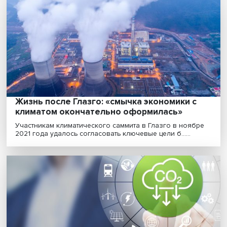
глобального экономического
регулирования»
Для России формирование глобальной климатическ
политики — стратегический вызов, а лучшим ответо.....
Жизнь после Глазго: «смычка экономики с
климатом окончательно оформилась»
Участникам климатического саммита в Глазго в нояб
2021 года удалось согласовать ключевые цели б......