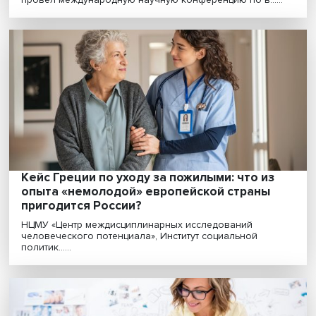
Ветер не дует, солнце не греет: как зеле
энергопереход привел к глобальному
кризису
Восстановление экономики после кризисного 2020
года, ускоренный переход на возобновляемые
источни......