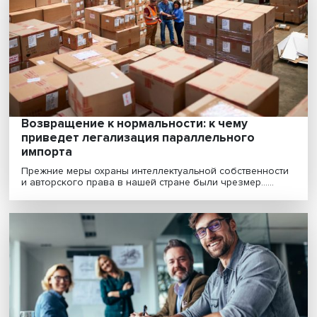
нуждающимся людям»
Решение проблемы, связанной с выбрасыванием ед
лежит не только в экономической плоскости, но та......
Старение населения — вызов устойчивом
развитию России
Число пожилых россиян увеличивается быстрыми
темпами, при этом они часто не обладают крепким
здор......