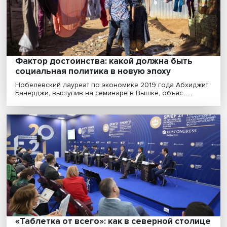
Усиление популистских партий в ряде стран Европы 
означает резкой смены внешней политики ЕС, но......
Фактор достоинства: какой должна быть
социальная политика в новую эпоху
Нобелевский лауреат по экономике 2019 года Абхид
Банерджи, выступив на семинаре в Вышке, объяс......