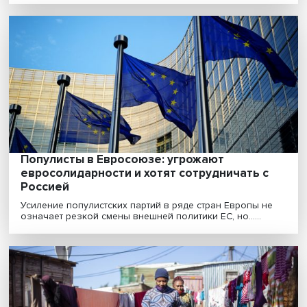
попытка соединить гегемонизм и
изоляционизм
США пытаются сформулировать новую внешнюю
политику на фоне поиска новой самоидентичности. 
глав......
Популисты в Евросоюзе: угрожают
евросолидарности и хотят сотрудничать 
Россией