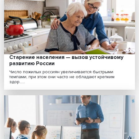
Климатический перелом: масштабы вызо
для мировой экономики огромны
Как будет работать система торговли выбросами, ка
место в безуглеродном мире займет атомная эн......