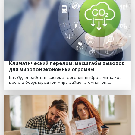
образования
Что имеет большее значение для трансформации
образования — внутренние причины или воздействи
вне......
«Если бы братья Гримм работали с хакасс
фольклором, их сказки были бы
интереснее»
Если изучить мифы и легенды разных народов, то