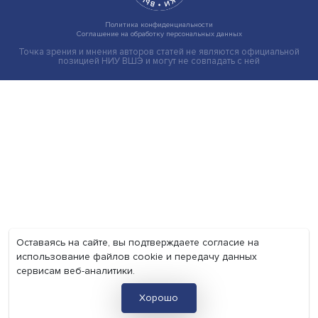
Мир
Наука
Образование
Мнения
Фотогалерея
Видеогалерея
Подкасты
О нас
Контакты
Политика конфиденциальности
Соглашение на обработку персональных данных
Точка зрения и мнения авторов статей не являются официа
позицией НИУ ВШЭ и могут не совпадать с ней