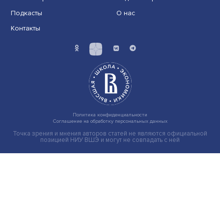
Операция без потери речи: как работает
нейролингвистика в нейрохирургии
Сохранить речь при операции на головном мозге — 
из самых сложных задач современной нейрохиру......
Экономика
Общество
Мир
Наука
Образование
Мнения
Фотогалерея
Видеогалерея
Подкасты
О нас