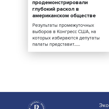
Лев Сокольщик: проше
выборы в США еще раз
продемонстрировали
глубокий раскол в
американском обществ
Результаты промежуточных
выборов в Конгресс США, н
которых избираются депута
палаты представит......