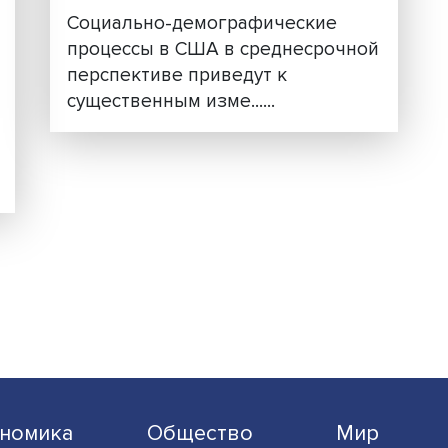
дшие
Кризис на пороге: будет
гражданская война в С
Социально-демографически
процессы в США в среднеср
е
перспективе приведут к
существенным изме......
а
ты