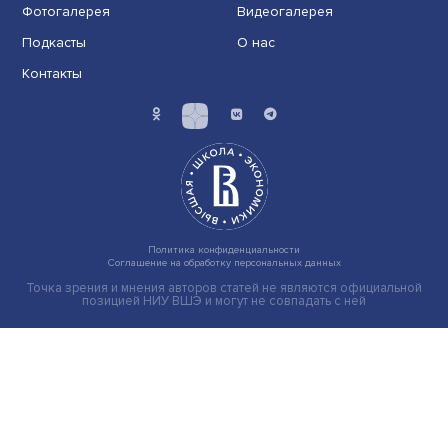
Глобальная экономика: промышленность
тормозит, главный драйвер — сектор услу
Май стал четвертым месяцем восстановления
глобальной экономической активности, главный дра
— ......
Экономика
Общество
Мир
Наука
Образование
Мнения
Фотогалерея
Видеогалерея