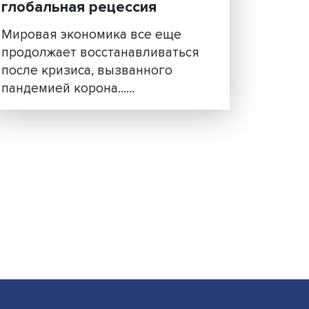
ты:
Ослабление влияния Зап
ты
наступит ли в 2023 году
глобальная рецессия
е
Мировая экономика все еще
продолжает восстанавливать
льно
после кризиса, вызванного
пандемией корона......