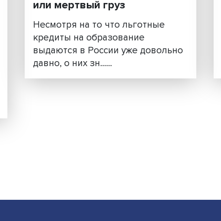
рс-
Образовательные креди
шанс на исполнение меч
или мертвый груз
овые
Несмотря на то что льготны
кредиты на образование
выдаются в России уже дово
давно, о них зн......
 20%
и
овые