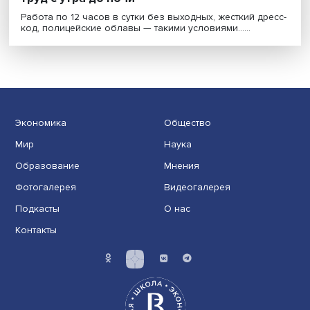
Жесткий капитализм по-корейски: тяжел
труд с утра до ночи
Работа по 12 часов в сутки без выходных, жесткий др
код, полицейские облавы — такими условиями......
Экономика
Общество
Мир
Наука
Образование
Мнения
Фотогалерея
Видеогалерея
Подкасты
О нас