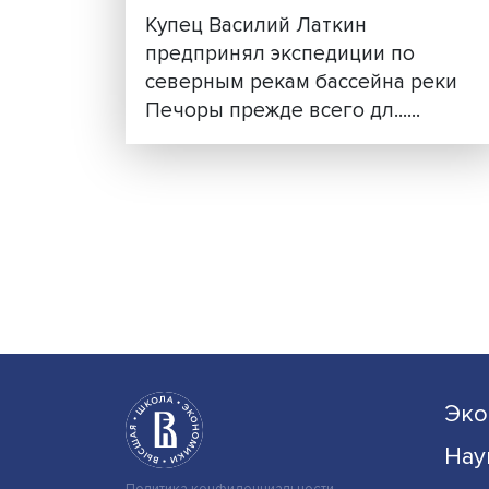
На Север по собственн
желанию
Купец Василий Латкин
предпринял экспедиции по
северным рекам бассейна р
Печоры прежде всего дл......