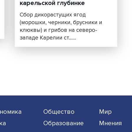
ому
Ягоды на выживание: ка
устроен сбор дикоросов
карельской глубинке
Сбор дикорастущих ягод
еки
(морошки, черники, брусники
клюквы) и грибов на северо-
западе Карелии ст......