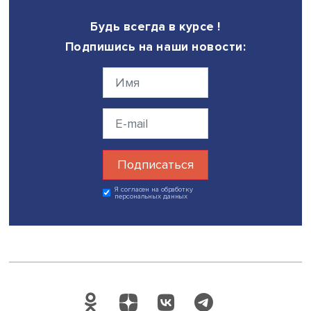
Возможно, предположил Максим Кронгауз, редактор в
современном значении сближается со словом райтер, а
обратил внимание на обилие новых разновидностей эт
специальности: fashion-редактор, beauty-редактор,
выпускающий редактор.
Ольга Згировская добавила, что на сайтах поиска вака
сейчас встречаются самые неожиданные объявления с
привычными профессиями, в частности тренер и коуч п
пикапу, тренер по отношениям (психолог, помогающий
построить гармоничные отношения) и даже тренер по
воспитанию детей.
Эти изменения в названиях профессий отражают динам
современного языка, который адаптируется к новым р
и технологиям, фиксируя новые значения и формы.
Дата публикации: 28.04.2025
Автор:
Павел Аптекарь
лингвистика
профессии