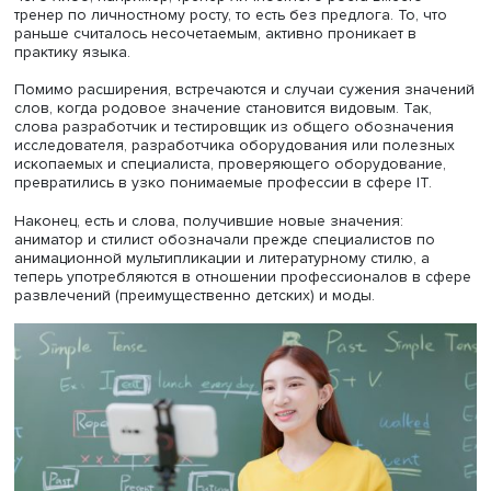
стали называть специалиста, работающего с состоявши
профессионалами и помогающего им добиваться наил
результатов в избранной сфере – например, тренера п
пению у знаменитых певцов. Позднее тренеры появили
самых разных сферах – тренер по персоналу, тренер по
позитивному общению, бизнес-тренер. В объявлениях
порталов по трудоустройству можно увидеть вакансии 
по продукту, тренер по продажам. Также появилось сл
коуч. Предполагалось, что оно возьмет на себя
«неспортивные» значения слова тренер, но этого не
произошло, иногда они употребляются параллельно.
Такое развитие интересно расширением не только знач
но и сочетаемости. Прежде слово употреблялось с пре
по: тренер по определенному виду спорта (по хоккею,
плаванию и др.), сейчас распространено сочетание тре
чего-либо, например, тренер личностного роста вместо
тренер по личностному росту, то есть без предлога. То, 
раньше считалось несочетаемым, активно проникает в
практику языка.
Помимо расширения, встречаются и случаи сужения зн