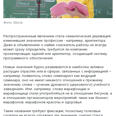
слов, когда родовое значение становится видовым. Так
слова разработчик и тестировщик из общего обознач
исследователя, разработчика оборудования или поле
ископаемых и специалиста, проверяющего оборудован
превратились в узко понимаемые профессии в сфере IT
Наконец, есть и слова, получившие новые значения:
аниматор и стилист обозначали прежде специалистов п
анимационной мультипликации и литературному стилю, 
теперь употребляются в отношении профессионалов в
развлечений (преимущественно детских) и моды.