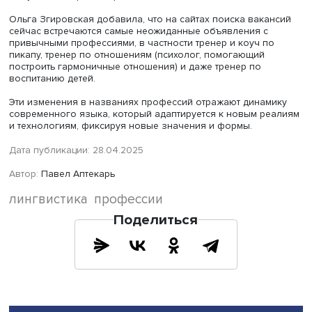
словари не всегда отражают эти значения, считает Оль
Згировская.
Заведующий лабораторией, профессор-исследователь
НИУ ВШЭ
Максим Кронгауз
поинтересовался, в какую и
обозначенных категорий попадает слово архитектор,
поскольку оно традиционно приравнивается к понятию
зодчий и в новом значении, по его мнению, отличается
исходного значения больше, чем слово тренер. Редакт
его новом значении имеет, помимо традиционных, твор
и отчасти управленческие функции, что, вероятно, выз
появлением новых типов изданий и издательств.
По мнению Ольги Згировской, речь скорее идет о
расширении значения, появлении нового при сохране
прежнего. Она также отметила обилие феминитивов,
обозначающих профессию: редакторша, редактриса и
редакторка. В отличие от архитектора и редактора, сло
семинарист скорее выглядит омонимом, так как оно
совершенно не связано с первоначальным значением 
семинарист.