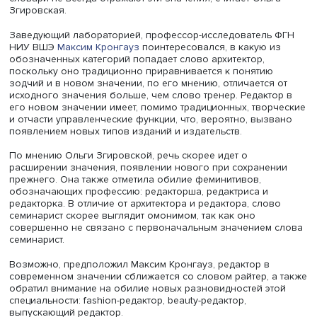
Фото: iStock
Распространенным явлением стала семантическая дери
изменившая значение профессии - например, архитекто
Даже в объявлениях о найме соискатель работы не все
может сразу определить, требуется ли компании
проектировщик зданий или архитектор, создающий сис
программного обеспечения.
Новые значения бурно развиваются в наиболее актив
растущих отраслях или в сферах, связанных с информа
например, появилось слово семинарист как ведущий
семинара, оно не имеет никакого отношения к прежнем
значению слова – «ученик духовного (церковного) уче
заведения». Или, например, слова марафонщик и
марафонщица стали употребляться не в отношении бегу
в отношении организаторов мероприятий, таких как би
марафонов, марафонов красоты и здоровья.
Такие названия требуют фиксации, поскольку толковые