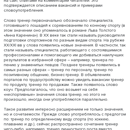
Например, писатель Андрей Белый в одном из произве
назвал философа Фридриха Ницше «прекрасным стилис
имея в виду литературный стиль. Сейчас это слово чащ
ассоциируется с профессионалами в сфере моды.
Некоторые из этих названий, например редактор и трен
расширили свое значение, пояснила Ольга Згировская
Слово редактор в связи с увеличением количества
обязанностей соответствующего специалиста обознач
профессионала, занимающегося не только литературно
смысловой обработкой статей и других материалов, но
поиском внешних авторов, взаимодействием с ними, а 
написанием статей и постов в социальных сетях, их заг
на сайт, ответами на комментарии читателей. Это
подтверждается описанием вакансий и примерами
словоупотребления.
Слово тренер первоначально обозначало специалиста
готовившего лошадей к соревнованиям по конному спо
этом значении оно упоминалось в романе Льва Толсто
«Анна Каренина»). В XX веке так стали называть руково
подготовки спортсменов по разным видам спорта. На 
XX/XXI вв у слова появились новые значения. В частнос