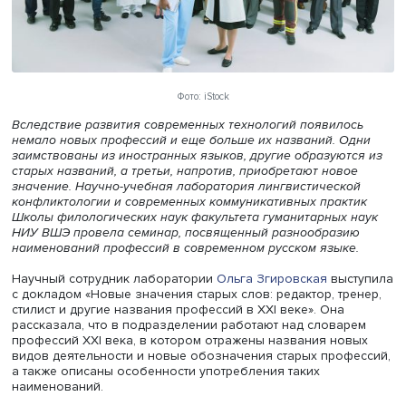
Фото: iStock
Вследствие развития современных технологий появило
немало новых профессий и еще больше их названий. О
заимствованы из иностранных языков, другие образуют
старых названий, а третьи, напротив, приобретают ново
значение. Научно-учебная лаборатория лингвистическ
конфликтологии и современных коммуникативных прак
Школы филологических наук факультета гуманитарных 
НИУ ВШЭ провела семинар, посвященный разнообрази
наименований профессий в современном русском языке
Научный сотрудник лаборатории
Ольга Згировская
выс
с докладом «Новые значения старых слов: редактор, тр