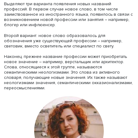
стилист и другие названия профессий в XXI веке». Она
рассказала, что в подразделении работают над словар
профессий XXI века, в котором отражены названия но
видов деятельности и новые обозначения старых проф
а также описаны особенности употребления таких
наименований.
Выделяют три варианта появления новых названий
профессий. В первом случае новое слово, в том числе
заимствованное из иностранного языка, появилось в с
возникновением новой профессии или занятия – напр
блогер или инфлюенсер.
Второй вариант: новое слово образовалось для
обозначения уже существующей профессии – например
световик, вместо осветитель или специалист по свету.
Наконец, прежнее название профессии может приобрет
новое значение – например, верстальщик или архитекто
Слова, относящиеся к этой группе, называются
семантическими неологизмами. Это слова из активного
словаря, получающие новые значения. Их также назы
неологизмами значения, семантическими окказионали