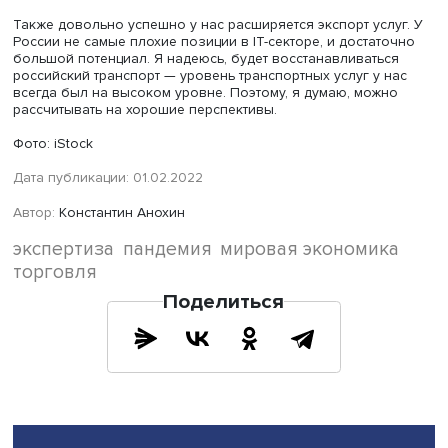
рисков?
— Самая большая проблема для России — это как раз
усиление различий в экономике, ее фрагментация, что
создает риск оказаться, так сказать, не в самой
благополучной ее части. Российская экономика очень 
ориентируется на экспорт. И как любая экспортно-
ориентированная страна — Китай, Бразилия, Индия, — 
заинтересованы именно в том, чтобы рынок был едины
глобальный и достаточно открытый. Это объективный ин
Если возобладают тенденции раскола, замкнутости,
протекционизма, то для нас это крайне неблагоприятна
ситуация. Поэтому мы заинтересованы в том, чтобы
сохранялись тенденции взаимодействия, формировани
хороших условий для торговли и глобального рынка. Т
есть риск усиления роли государства и господдержки.
Российская экономика — не самая эффективная в мире
все-таки у нас есть целый ряд конкретных преимуществ. 
же время у Китая гораздо больше ресурсов, которые о
может бросить на поддержку своего экспорта, если все
пойдет по линии безоглядного вмешательства и
протекционизма. Может возникнуть такой риск — у ког