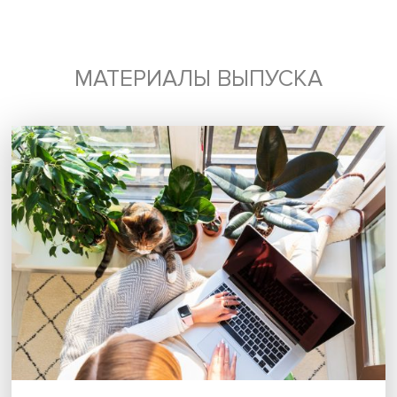
всегда был на высоком уровне. Поэтому, я думаю, мож
рассчитывать на хорошие перспективы.
Фото: iStock
Дата публикации: 01.02.2022
Автор:
Константин Анохин
экспертиза
пандемия
мировая экономик
торговля
Поделиться