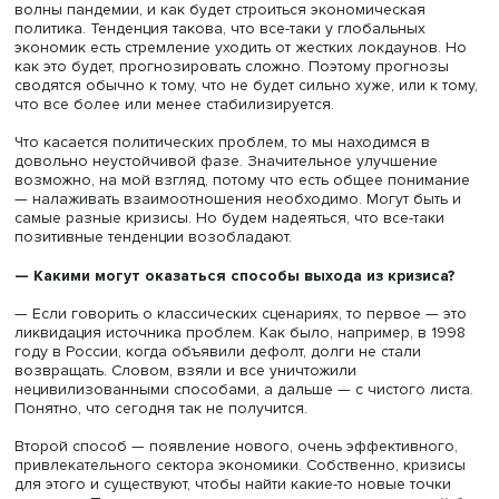
— Как, на ваш взгляд, будет развиваться мировая
торговля в 2022 году?
— Есть общий прогноз, с которым все согласны — и
международные организации, и эксперты, — что
восстановление и рост торговли будут продолжаться, н
меньшими темпами, чем в 2021 году. Таким образом, пр
более-менее позитивный.
Фактор низкой базы будет постепенно смягчаться, в 20
году она уже была выше, чем годом ранее. Интенсивно
восстановления будет снижаться. В этом нет ничего
удивительного, потому что, как правило, чем дальше, т
тяжелее добиваться роста. Это нормальная ситуация в
экономике. Если в январе 2021 года рост мировой торг
по стоимости МВФ оценивал в 9 % (после падения боле
на 8% в 2020 году), то по итогам года предполагается е
на 6% с замедлением до 5% в 2023 году.
— Торговые войны, разрыв цепочек из-за ограничит
мер, политическая напряженность стали стимулом д
ряда стран для снижения зависимости от импорта,
вводить протекционистские меры. Вернется ли мир