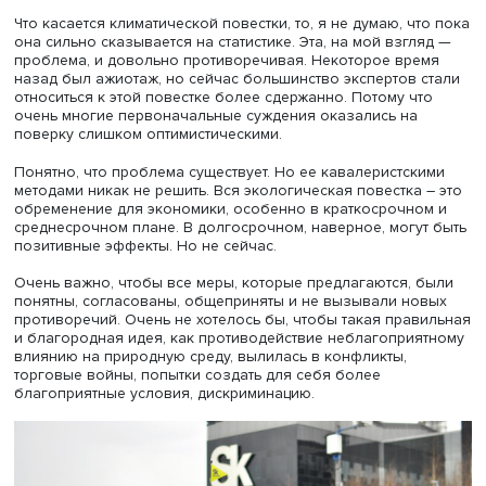
экономики.
Этому есть различные объяснения. Например, такое: б
часть торговли стала приходиться на рынок услуг, а там
статистика менее полная и точная, потому что его слож
администрировать. Но до сих пор однозначного, всеми
признанного, канонического объяснения этому нет.
— Как на мировую торговлю влияют цифровизация 
климатическая повестка?
— Цифровизация, конечно, влияет позитивно. Это мы
однозначно можем судить по тому, как резко упростили
торговые операции. Например, такая операция, как
установление контакта между продавцом и покупателем
результате снизились транзакционные издержки, появи
новые формы торговли.
Что касается климатической повестки, то, я не думаю, ч
она сильно сказывается на статистике. Эта, на мой взгл
проблема, и довольно противоречивая. Некоторое вр
назад был ажиотаж, но сейчас большинство экспертов 
относиться к этой повестке более сдержанно. Потому ч