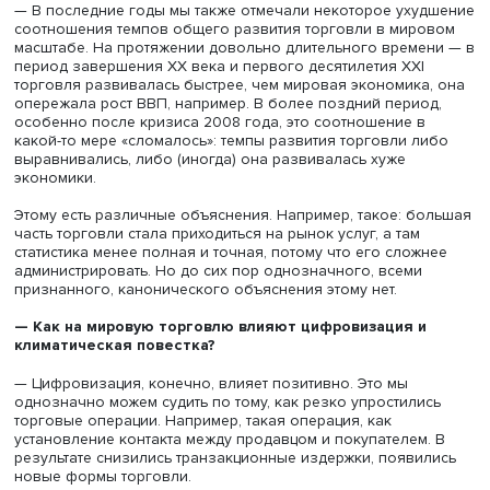
Факторы, замедляющие восстановление, — это в перву
очередь ограничения, связанные с пандемией, такие, к
общее сокращение спроса, которое еще до конца не у
преодолеть. Другие факторы связаны с нестабильной
политической обстановкой, препятствующей более акт
торговому обмену. Из позитивных факторов можно всп
меры поддержки, связанные с пандемией. Многие экон
просто «залили» деньгами, что, естественно, способств
их подогреву.
— Что сегодня, помимо пандемии, политической
обстановки, тормозит развитие торговых отношений
мировом рынке?
— В последние годы мы также отмечали некоторое уху
соотношения темпов общего развития торговли в мир
масштабе. На протяжении довольно длительного време
период завершения XX века и первого десятилетия XXI
торговля развивалась быстрее, чем мировая экономика
опережала рост ВВП, например. В более поздний перио
особенно после кризиса 2008 года, это соотношение в
какой-то мере «сломалось»: темпы развития торговли л
выравнивались, либо (иногда) она развивалась хуже