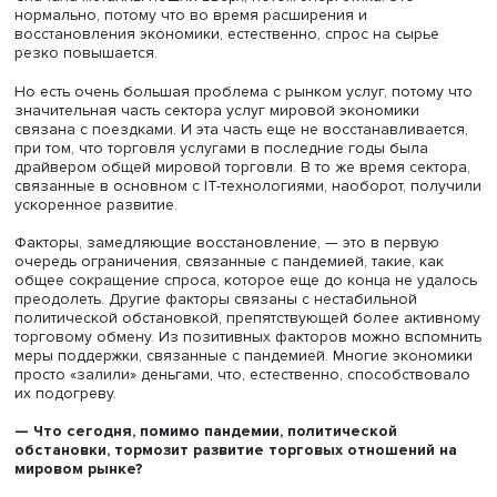
— В прошлом году восстановление шло очень быстро, 
была совершенно невиданная скорость. Но к концу год
начали отмечать некоторое замедление темпов
восстановления, и предполагается, что этот процесс
продолжится. Он сопровождался довольно резким
повышением цен на сырье, особенно во второй полов
2021-го года.
Сначала металлы пошли вверх, потом энергетика. Это
нормально, потому что во время расширения и
восстановления экономики, естественно, спрос на сырь
резко повышается.
Но есть очень большая проблема с рынком услуг, пото
значительная часть сектора услуг мировой экономики
связана с поездками. И эта часть еще не восстанавлива
при том, что торговля услугами в последние годы была
драйвером общей мировой торговли. В то же время сек
связанные в основном с IT-технологиями, наоборот, п
ускоренное развитие.