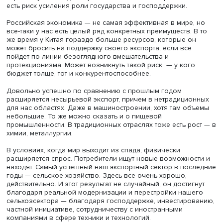
Кроме того, есть фактор, который считается неблагопр
для развития экономики и торговли — это дифференци
стран. Его влияние проявляется во многом, включая до
вакцине. И этот тренд сегодня только усиливаются.
В целом, как показал опыт пандемийного кризиса, про
в развитии международного сотрудничества, особенно
многостороннего, к сожалению, не произошло.
— Когда, по вашей оценке, мировая торговля придет
состояние нового постковидного баланса?
— Я думаю, что это будет точно не в будущем году. Хотя
ряду показателей некоторые страны уже более или ме
приблизились к прежнему уровню. По стоимостным
показателям возможно мировая торговля и восстанови
(при отсутствии новых шоков), но, например, по оценка
при благоприятных условиях она устойчиво выйдет на
долгосрочный тренд к 2023 году.
— Какие тренды наиболее характерны для России?
Текущая ситуация в мировой экономике, на ваш взгл
предоставляет новые возможности или создает бо