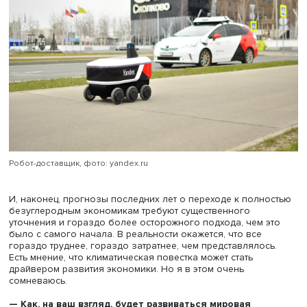
очень многие первоначальные суждения оказались на
поверку слишком оптимистическими.
Понятно, что проблема существует. Но ее кавалеристск
методами никак не решить. Вся экологическая повестка
обременение для экономики, особенно в краткосрочно
среднесрочном плане. В долгосрочном, наверное, могу
позитивные эффекты. Но не сейчас.
Очень важно, чтобы все меры, которые предлагаются, 
понятны, согласованы, общеприняты и не вызывали но
противоречий. Очень не хотелось бы, чтобы такая пра
и благородная идея, как противодействие неблагопри
влиянию на природную среду, вылилась в конфликты,
торговые войны, попытки создать для себя более
благоприятные условия, дискриминацию.