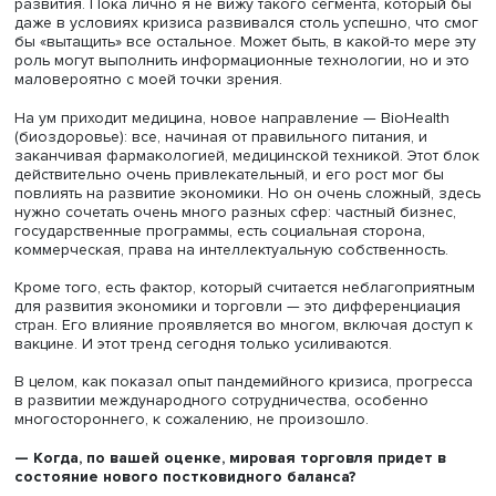
рынок в обозримой перспективе к более открытым
отношениям?
— Сейчас уже никто не берется сказать, будут ли новые
волны пандемии, и как будет строиться экономическая
политика. Тенденция такова, что все-таки у глобальных
экономик есть стремление уходить от жестких локдауно
как это будет, прогнозировать сложно. Поэтому прогно
сводятся обычно к тому, что не будет сильно хуже, или к
что все более или менее стабилизируется.
Что касается политических проблем, то мы находимся в
довольно неустойчивой фазе. Значительное улучшени
возможно, на мой взгляд, потому что есть общее пони
— налаживать взаимоотношения необходимо. Могут бы
самые разные кризисы. Но будем надеяться, что все-та
позитивные тенденции возобладают.
— Какими могут оказаться способы выхода из кризи
— Если говорить о классических сценариях, то первое 
ликвидация источника проблем. Как было, например, в 