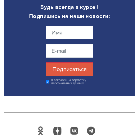
бюджет толще, тот и конкурентоспособнее.
Довольно успешно по сравнению с прошлым годом
расширяется несырьевой экспорт, причем в нетрадици
для нас областях. Даже в машиностроении, хотя там о
небольшие. То же можно сказать и о пищевой
промышленности. В традиционных отраслях тоже есть р
химии, металлургии.
В условиях, когда мир выходит из спада, физически
расширяется спрос. Потребители ищут новые возможно
находят. Самый успешный наш экспортный сектор в пос
годы — сельское хозяйство. Здесь все очень хорошо,
действительно. И этот результат не случайный, он дости
благодаря реальной модернизации и перестройки наш
сельхозсектора — благодаря господдержке, инвестиро
частной инициативе, сотрудничеству с иностранными
компаниями в сфере техники и технологий.
Также довольно успешно у нас расширяется экспорт усл
России не самые плохие позиции в IT-секторе, и достат
большой потенциал. Я надеюсь, будет восстанавливать
российский транспорт — уровень транспортных услуг у 