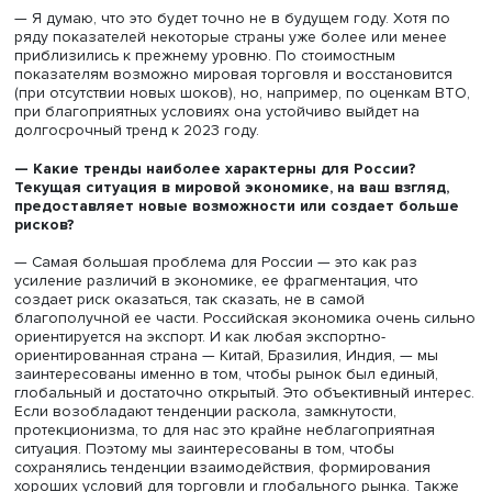
году в России, когда объявили дефолт, долги не стали
возвращать. Словом, взяли и все уничтожили
нецивилизованными способами, а дальше — с чистого л
Понятно, что сегодня так не получится.
Второй способ — появление нового, очень эффективно
привлекательного сектора экономики. Собственно, кри
для этого и существуют, чтобы найти какие-то новые то
развития. Пока лично я не вижу такого сегмента, кото
даже в условиях кризиса развивался столь успешно, чт
бы «вытащить» все остальное. Может быть, в какой-то ме
роль могут выполнить информационные технологии, но 
маловероятно с моей точки зрения.
На ум приходит медицина, новое направление — BioHea
(биоздоровье): все, начиная от правильного питания, и
заканчивая фармакологией, медицинской техникой. Это
действительно очень привлекательный, и его рост мог 
повлиять на развитие экономики. Но он очень сложный
нужно сочетать очень много разных сфер: частный биз
государственные программы, есть социальная сторона,
коммерческая, права на интеллектуальную собственнос