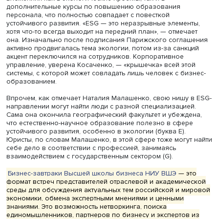
живем и что потребляем», — подчеркнула Мария Берке
Устойчивыми в текущих условиях должны быть и сами
специалисты по ESG. «ESG — это этика отношения к кли
сотрудникам, поставщикам», — подчеркивает Беркемайе
Однако одной нравственностью здесь не обойтись: хот
специалисту и не нужно быть «универсальным
многостаночником», ему следует разбираться во многих
и быть дисциплинированным, добавляет она.
Ирина Архипова среди важнейших компетенций ESG-
специалиста выделяет умение мыслить комплексно и
способность интегрироваться в повестку. «Критическое
мышление — основа, ведь ESG — это про постоянное
оценивание рисков», — подчеркивает она.
Президент благотворительного фонда «Система» Оксан
Косаченко поддерживает идею самоконтроля как
основополагающую для успешной карьеры. «Устойчиво
она внутри себя», — отмечает она. Однако без таких ст
как системное мышление, визионерство и способность
адаптироваться к изменениям, особого продвижения п
карьерной лестнице ждать не придется, предупреждает