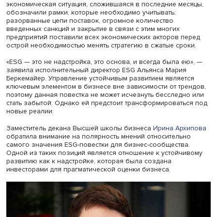
сосредоточиться участникам встречи профессор, замес
декана ВШБ руководитель образовательной программ
Александр Дынин
.
Аббревиатура ESG — это три составляющие управления
экологическая (E), социальная (S) и корпоративная (G),
ориентированные на решение проблем. Геополитика и
экономическая ситуация, сложившаяся в последние ме
обозначили рамки, которые необходимо учитывать:
разорванные цепи поставок, огромное количество
введенных санкций и закрытие в связи с этим многих
предприятий поставили всех экономических акторов п
острой необходимостью менять стратегию в сжатые сро
«ESG — это не надстройка, это основа, и всегда была е
заявила исполнительный директор ESG Альянса Мария
Беркемайер. Управление устойчивым развитием являет
ключевым элементом в бизнесе вне зависимости от тре
поэтому данная повестка не может исчезнуть бесследн
стать забытой. Однако ей предстоит трансформировать
новые реалии.
Заместитель декана Высшей школы бизнеса
Ирина Арх