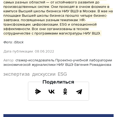
эксперт.
Оксана Косаченко рассказала, что сфера ее деятельно
социальное инвестирование, которое может проявлять
вложениях как в экологические проекты, так и в
дополнительные курсы по повышению образования
персонала, что полностью совпадает с повесткой
устойчивого развития. «ESG — это неразрывные элемен
хотя что-то всегда выходит на передний план», — отмеч
она. Изначально после подписания Парижского согла
активно продвигалась тема экологии, потом из-за санк
акцент переключился на сотрудников. Корпоративное
управление, уверена Косаченко, — «крышечка» всей эт
системы, с которой может совладать лишь человек с би
образованием.
Впрочем, как отмечает Наталия Малашенко, свою нишу 
направлении могут найти люди с разной специализацие
Сама она окончила географический факультет и убежд
что естественно-научное образование полезно в сфер
устойчивого развития, особенно в экологии (буква E).
Юристы, по словам Малашенко, в этой сфере тоже могу
себе дело в соответствии с профессией, занимаясь