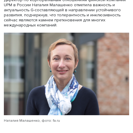
Ирина Архипова, фото: Высшая школа экономики
Другое мнение (и его поддержали все присутствующие):
сейчас происходит актуализация ESG-тематики, особен
социальной повестки, отмечает Архипова. Ее суть закл
в охране труда, сохранении рабочих мест и заботе о
благополучии сотрудников, особенно учитывая нынеш
напряжение во многих странах ЕС вокруг вопроса о
беженцах.
Директор по корпоративным отношениям финской ком
UPM в России Наталия Малашенко отметила важность и
актуальность G-составляющей в направлении устойчив
развития, подчеркнув, что толерантность и инклюзивно
сейчас являются камнем преткновения для многих
международных компаний.