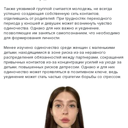
осмысляет свое место в обществе и удовлетворенность
своими контактами и оценивает их достаточность. Она 
напомнила о позитивном одиночестве, осознанном и
добровольном уединении для восполнения
психологического ресурса и занятий творчеством.
Большинство исследований в этой области посвящено
пожилым людям, на формирование и углубление одино
которых влияют больше негативных факторов: объекти
сокращение социальных контактов из-за выхода на пен
ухудшения здоровья, утраты близких. Однако обособл
жизнь в старости необязательно означает негативное
одиночество, часть пожилых людей сами стремятся сох
автономию и жить уединенно.
Также уязвимой группой считается молодежь, не всегд
успешно создающая собственную сеть контактов,
отделившись от родителей. При трудностях переходног
периода у юношей и девушек может возникнуть чувств
одиночества. Однако для них важно и уединение,
позволяющее им заняться самопознанием, что необхо
для формирования личности.