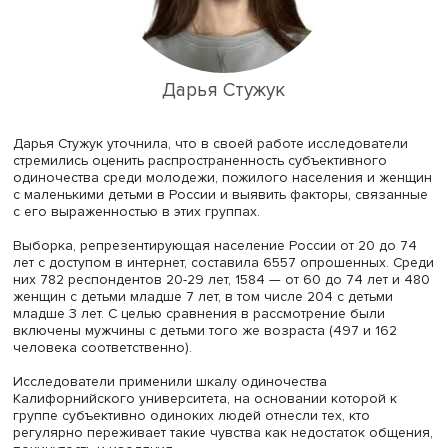
Менее изучено одиночество среди женщин с маленьки
детьми, находящимися в зоне риска из-за неравного
распределения обязанностей между партнерами, сокр
привычных контактов из-за концентрации усилий на ухо
детьми, повышенных рисков депрессии. Однако и для н
одиночество может проявляться в позитивном ключе, 
уединение может стать частью стратегии борьбы со стре
Дарья Стужук