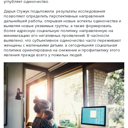
Также значимым фактором оказалась физическая нагр
ее наличие снижает чувство одиночества, особенно в
пожилом возрасте. Занятия физкультурой по программ
активного долголетия позволяют представителям этой 
заводить новые контакты.
Любопытно, что вопреки ожиданиям, наличие внуков
оказалось малозначительным фактором.
Описывая связь черт «Большой пятерки» с переживани
одиночества, Дарья Стужук выделила экстраверсию,
связанную с более низким риском субъективного
одиночества у старшего поколения. Для молодежи, нап
доброжелательность связана с более высоким одиноче
Нейротизм значимо повышает риск как для молодежи, т
для старшего поколения. Для женщин с детьми черты
личности оказываются незначимы – для них первостеп
причиной ощущения одиночества выступает дефицит
социальных связей ввиду временной фокусировки на р
ухода и присмотра.
Зависимость от общения показали все группы: наибол