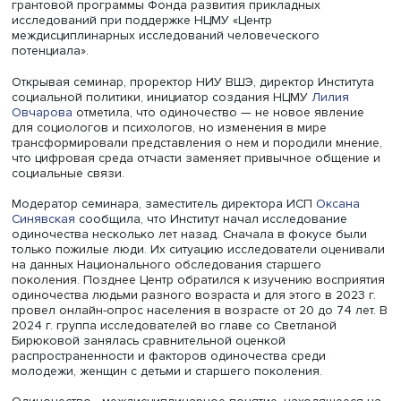
НИУ ВШЭ.
Центр комплексных исследований социальной политик
представил работу «Личностные и социальные детерми
субъективного одиночества среди молодежи, пожилых 
женщин с маленькими детьми в современной России».
Исследование было проведено в 2024 году в рамках
грантовой программы Фонда развития прикладных
исследований при поддержке НЦМУ «Центр
междисциплинарных исследований человеческого
потенциала».
Открывая семинар, проректор НИУ ВШЭ, директор Инсти
социальной политики, инициатор создания НЦМУ
Лили
Овчарова
отметила, что одиночество — не новое явле
для социологов и психологов, но изменения в мире
трансформировали представления о нем и породили мн
что цифровая среда отчасти заменяет привычное обще
социальные связи.
Модератор семинара, заместитель директора ИСП
Окса
Синявская
сообщила, что Институт начал исследование
одиночества несколько лет назад. Сначала в фокусе б