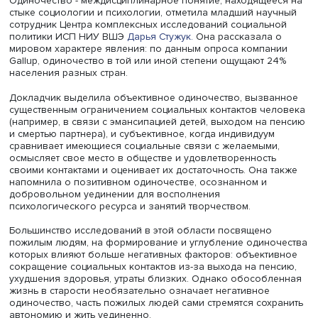
только пожилые люди. Их ситуацию исследователи оце
на данных Национального обследования старшего
поколения. Позднее Центр обратился к изучению восп
одиночества людьми разного возраста и для этого в 20
провел онлайн-опрос населения в возрасте от 20 до 74
2024 г. группа исследователей во главе со Светланой
Бирюковой занялась сравнительной оценкой
распространенности и факторов одиночества среди
молодежи, женщин с детьми и старшего поколения.
Одиночество - междисциплинарное понятие, находящее
стыке социологии и психологии, отметила младший нау
сотрудник Центра комплексных исследований социальн
политики ИСП НИУ ВШЭ
Дарья Стужук.
Она рассказала 
мировом характере явления: по данным опроса компа
Gallup, одиночество в той или иной степени ощущают 2
населения разных стран.
Докладчик выделила объективное одиночество, вызва
существенным ограничением социальных контактов че
(например, в связи с эмансипацией детей, выходом на 
и смертью партнера), и субъективное, когда индивидуум
сравнивает имеющиеся социальные связи с желаемыми