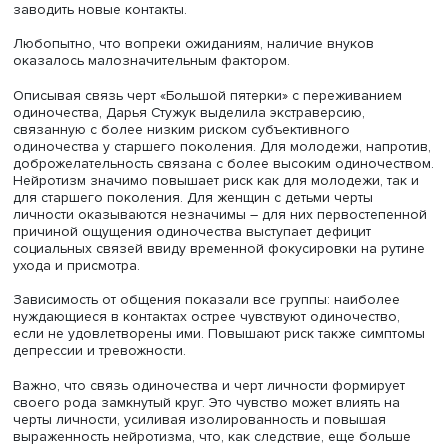
риск утраты близких, друзей, ухудшения здоровья и
сокращения контактов.
При этом ощущение субъективного одиночества сущес
различается по группам. Здоровье является значимым
предиктором одиночества только для молодежи, его х
состояние снижает риск чувствовать себя одиноким в
наиболее активном периоде жизни. Отсутствие партнер
связано с ощущением одиночества у всех групп, кроме
женщин с детьми, а наиболее сильно такая связь прояв
у людей старшего возраста.
Образование не оказывает существенного влияния, а
населенный пункт значим только для старшего поколен
проживающих в селах или поселках городского типа
вероятность одиночества существенно выше — вероятно
за переезда детей или ограниченного досуга.
Примечательно, что работа в коллективе оказывает зн
воздействие на снижение восприятия одиночества, ос
у женщин с маленькими детьми и пожилых людей. Для н
может являться прежде всего источником социальных с