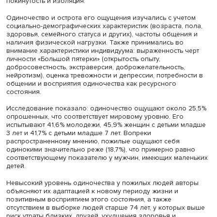
Дарья Стужук уточнила, что в своей работе исследоват
стремились оценить распространенность субъективного
одиночества среди молодежи, пожилого населения и 
с маленькими детьми в России и выявить факторы, свя
с его выраженностью в этих группах.
Выборка, репрезентирующая население России от 20 д
лет с доступом в интернет, составила 6557 опрошенных
них 782 респондентов 20-29 лет, 1584 — от 60 до 74 лет
женщин с детьми младше 7 лет, в том числе 204 с детьм
младше 3 лет. С целью сравнения в рассмотрение были
включены мужчины с детьми того же возраста (497 и 1
человека соответственно).
Исследователи применили шкалу одиночества
Калифорнийского университета, на основании которой 
группе субъективно одиноких людей отнесли тех, кто
регулярно переживает такие чувства как недостаток об
покинутость и изоляция.
Одиночество и острота его ощущения изучались с учет