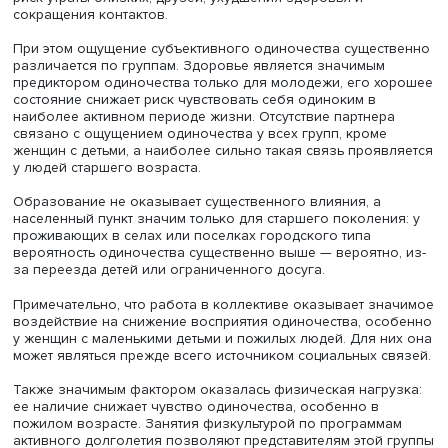
социально-демографических характеристик (возраста, п
здоровья, семейного статуса и других), частоты общени
наличия физической нагрузки. Также принимались во
внимание характеристики индивидуума: выраженность ч
личности «Большой пятерки» (открытость опыту,
добросовестность, экстраверсия, доброжелательность,
нейротизм), оценка тревожности и депрессии, потребно
общении и восприятия одиночества как ресурсного
состояния.
Исследование показало: одиночество ощущают около 
опрошенных, что соответствует мировому уровню. Его
испытывают 41,6% молодежи, 45,9% женщин с детьми м
3 лет и 41,7% с детьми младше 7 лет. Вопреки
распространенному мнению, пожилые ощущают себя
одинокими значительно реже (18,7%), что примерно рав
соответствующему показателю у мужчин, имеющих мал
детей.
Невысокий уровень одиночества у пожилых людей авт
объясняют их адаптацией к новому периоду жизни и
позитивным восприятием этого состояния, а также
отсутствием в выборке людей старше 74 лет, у которых