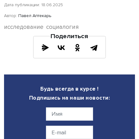
сводилась к набору психологических черт личности. Дл
снижения его распространения важны социальная
инфраструктура поддержания материнства и поддержка
занятости.
Отсутствие условий для социализации женщин и
инфраструктурной поддержки приводят к их изоляции 
рождения ребенка. Жанна Чернова отметила, что для
содействия молодым матерям можно с определенными
коррективами использовать успешный опыт снижения
одиночества пожилых людей через программу активно
долголетия. В частности, имеет смысл подумать над
формированием новой программы активного материнст
Руководитель исследования, главный научный сотрудн
ЦКИСП
Светлана Бирюкова
полагает, что включение в 
характеристик инфраструктуры, в том числе досуговой, 
также макроэкономических факторов на региональном
уровне не всегда позволяет корректно решить задачу 
учету. Для оценки положения конкретного человека н
знать точное место его/ее проживания и оценить
возможность обратиться за помощью. Выборочные оп
населения почти никогда не дают таких возможностей.