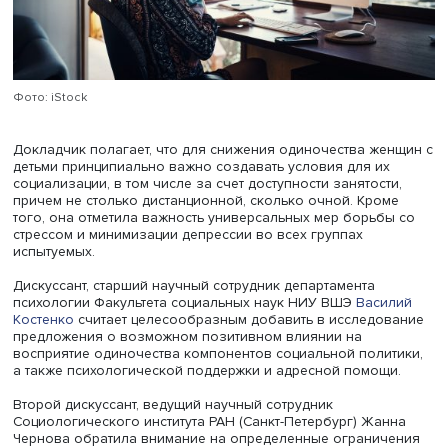
нуждающиеся в контактах острее чувствуют одиночеств
если не удовлетворены ими. Повышают риск также сим
депрессии и тревожности.
Важно, что связь одиночества и черт личности формир
своего рода замкнутый круг. Это чувство может влиять 
черты личности, усиливая изолированность и повышая
выраженность нейротизма, что, как следствие, еще бол
углубляет одиночество.
Дарья Стужук подытожила: результаты исследования
позволяют определить перспективные направления
дальнейшей работы, открывая новые аспекты одиночес
выявляя новые уязвимые группы, а также формироват
более адресную социальную политику, направленную н
минимизацию его негативных проявлений. В частности
выявлено, что субъективное одиночество часто переж
женщины с маленькими детьми, а сегодняшняя социаль
политика ориентирована на снижение и профилактику 
явления прежде всего у пожилых людей.