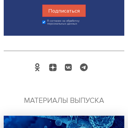
Она отметила, что фокус на женщинах с детьми позвол
получить интересные результаты, особенно в сопостав
мужчинами. Исследователи увидели: чем младше ребено
острее ситуация с проявлением одиночества матерей, 
наличие партнера не всегда влияет на ситуацию. Этот
результат имеет безусловный потенциал практического
применения.
В завершение семинара Оксана Синявская назвала оч
интересным результат, отразивший высокий уровень
одиночества у женщин с маленькими детьми. Женщины,
особенно в крупных городах, больше страдают от этог
чувства, особенно если у них нет работы и возможност
самореализации.
«Исследования на стыке социологии, психологии и
социальной политики — важный шаг вперед, нам надо
доносить их результаты до широкой аудитории и углубля
В нашем институте эта тема будет продолжаться», —
подытожила Оксана Синявская.
Дата публикации: 18.06.2025