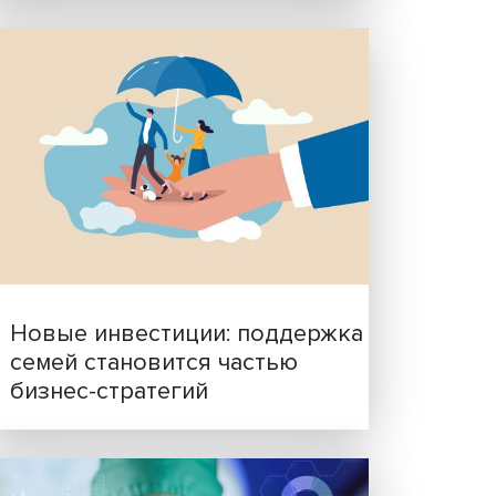
. С
 числа
Гены, иммунитет и органо
венных
ученые представили нов
авила
исследования в области
биомедицины
чает
у
тивов