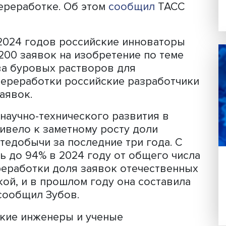
 теме бурения скважин и производст
нефтедобычи
одают свыше 90% заявок от общего ч
в на изобретения в нефтедобывающе
нефтепереработке. Об этом
сообщил
Т
бов.
 2022-2024 годов российские иннова
лее 1 200 заявок на изобретение по т
водства буровых растворов для
нефтепереработки российские разраб
 400 заявок.
ного научно-технического развития 
ях привело к заметному росту доли