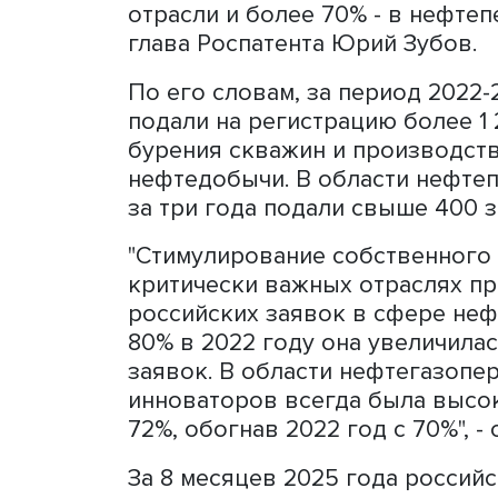
заявок на изобретение по
буровых растворов для 
Российские инноваторы п
резидентов и иностранце
отрасли и более 70% - в 
глава Роспатента Юрий Зу
По его словам, за период
подали на регистрацию бо
бурения скважин и произ
нефтедобычи. В области 
за три года подали свыше
"Стимулирование собствен
критически важных отрасл