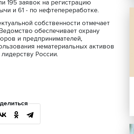
е нефтедобычи за последние три года
ичилась до 94% в 2024 году от общего
азопереработки доля заявок отечест
высокой, и в прошлом году она сост
0%", - сообщил Зубов.
оссийские инженеры и ученые
подали 195 заявок на регистрацию
едобычи и 61 - по нефтепереработке.
нтеллектуальной собственности отме
 года. Ведомство обеспечивает охран
нноваторов и предпринимателей,
 использования нематериальных ак
скому лидерству России.