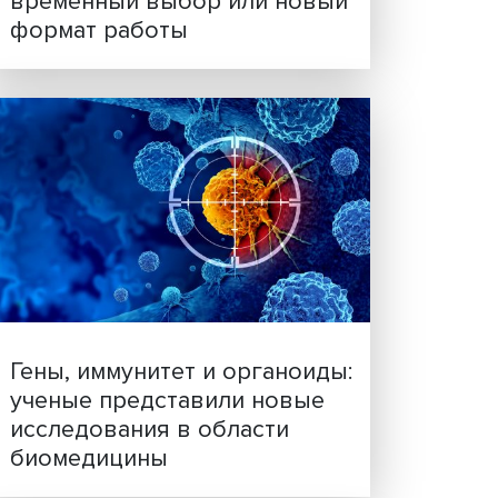
ва
исла
Платформенная занятост
й
временный выбор или н
АСС
формат работы
торы
еме
отчики
в