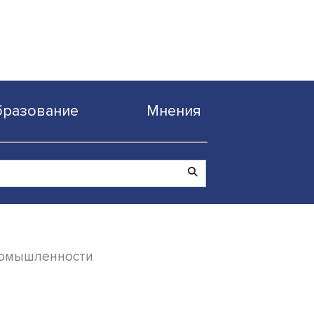
Образование
Мнен
фтегазовой промышленности