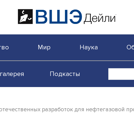
бщество
Мир
Наука
Видеогалерея
Подкасты
а доля отечественных разработок для не