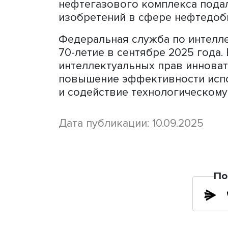
российских заявок в сфер
80% в 2022 году она увел
заявок. В области нефтег
инноваторов всегда была 
72%, обогнав 2022 год с 7
За 8 месяцев 2025 года р
нефтегазового комплекса 
изобретений в сфере нефт
Федеральная служба по и
70-летие в сентябре 2025
интеллектуальных прав и
повышение эффективности
и содействие технологиче