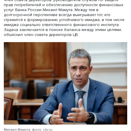
ВШЭ.
Финансовые организации не только в России, но во вс
мире нередко ставят на первое место желание извлечь
краткосрочную прибыль, а приобретение долгосрочно
лояльности рассматривается как цель второго плана, г
член совета директоров, руководитель Службы по защ
прав потребителей и обеспечению доступности финан
услуг Банка России Михаил Мамута. Между тем в
долгосрочной перспективе всегда выигрывает тот, кто
стремится к формированию устойчивого имиджа, в том 
имиджа социально ответственного финансового институ
Задача заключается в поиске баланса между этими цел
объяснил член совета директоров ЦБ.