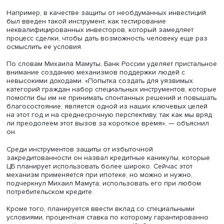
ответственности банковского сектора становится чуть л
ключевым. Стабильность финансовых организаций
определяется доверием к ним. Когда тысячи и миллион
людей не доверяют финансовым институтам, это может
сказаться не только на их стабильности, но и на устойч
финансовых рынков в целом», — уверен Михаил Мамута
Слишком высокая доступность финансовых услуг
оборачивается высокими рисками, потому что неосозн
потребление приводит к кредитной нагрузке, а не к
повышению благосостояния. Поэтому на первый план
выходит финансовая грамотность населения как систем
которую Банк России реализует совместно с правитель
экспертными организациями.
Например, в качестве защиты от необдуманных инвест
был введен такой инструмент, как тестирование
неквалифицированных инвесторов, который замедляет
процесс сделки, чтобы дать возможность человеку еще
осмыслить ее условия.
По словам Михаила Мамуты, Банк России уделяет прист
внимание созданию механизмов поддержки людей с