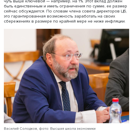
невысокими доходами. «Попытка создать для уязвимых
категорий граждан набор специальных инструментов, к
помогли бы им не принимать спонтанных решений и по
благосостояние, является одной из наших ключевых ц
на этот год и на среднесрочную перспективу, так как мы
ли преодолеем этот вызов за короткое время», — объя
он.
Среди инструментов защиты от избыточной
закредитованности он назвал кредитные каникулы, ко
ЦБ планирует использовать более широко. Сейчас этот
механизм применяется при ипотеке, но можно и нужно,
подчеркнул Михаил Мамута, использовать его при люб
потребительском кредите.
Кроме того, планируется ввести вклад со специальными
условиями, процентная ставка по которому гарантиров
чуть выше ключевой — например, на 1%. Этот вклад до
быть единственным и иметь ограничения по сумме, ее 
сейчас обсуждается. По словам члена совета директор
это гарантированная возможность заработать на своих
сбережениях в размере по крайней мере не ниже инфл