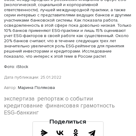
всех разная, возразил директор
Банковского института
Василий Солодков
.
«Если мы говорим о малоимущих, то в первую очередь 
касается инфляция по продуктовой корзине. Сейчас он
двузначная. Таким образом, при предложенном механ
малоимущие будут просто терять деньги», — подчеркнул
По его мнению, гораздо эффективнее был бы такой
рыночный инструмент, как депозитный сертификат.
Предложенные решения не являются идеальными и
достаточными, признал Михаил Мамута. Вместе с тем эт
определенный вектор движения, который говорит о
намерении ЦБ помочь финансовому сектору и при этом
увеличить его вклад в дело повышения благосостояни
граждан.
Ведущий консультант департамента управления рискам
компании Deloitte Илья Калинин рассказал об исследо
«ESG-банкинг в России», подготовленном по заказу
Ассоциации банков России. Исследование было прове
на основе результатов анализа текущей законодатель