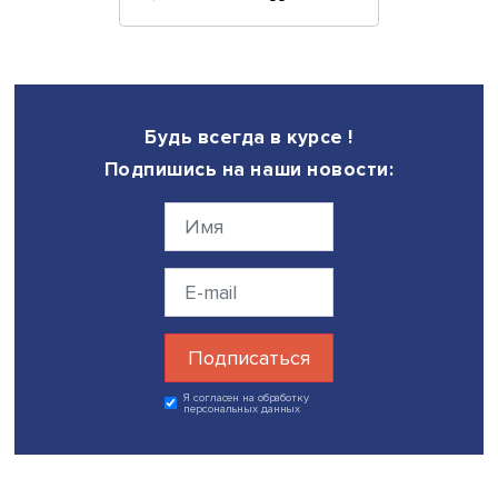
базы, международных и российских инициатив в сфере
(экологической, социальной и корпоративной
ответственности), лучшей международной практики, а т
серии интервью с представителями ведущих банков и д
участниками банковской системы. Как показала работа
осведомленность в этой сфере пока довольно низкая. 
10% банков применяют ESG-практики и лишь 15% оцени
учет ESG-факторов в своей работе как существенный. 
20% банков считают, что в течение следующих трех лет
значительно увеличится роль ESG-рейтингов для приня
решений инвесторами и кредиторами. Исследование
показало, что интерес к этой теме в России растет.
Фото: iStock
Дата публикации: 25.01.2022
Автор:
Марина Полякова
экспертиза
репортаж о событии
кредитование
финансовая грамотность
ESG-банкинг